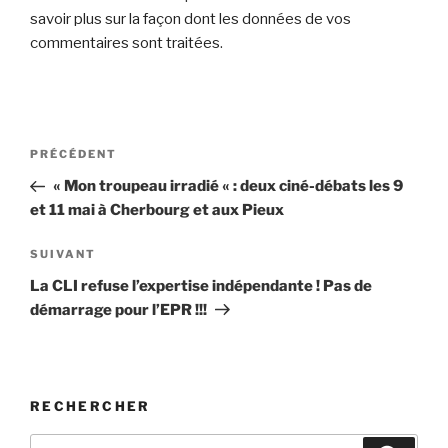
savoir plus sur la façon dont les données de vos
commentaires sont traitées
.
Navigation
Article
PRÉCÉDENT
de
précédent
« Mon troupeau irradié « : deux ciné-débats les 9
l’article
et 11 mai à Cherbourg et aux Pieux
Article
SUIVANT
suivant
La CLI refuse l’expertise indépendante ! Pas de
démarrage pour l’EPR !!!
RECHERCHER
Recherche