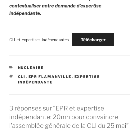
contextualiser notre demande d’expertise
indépendante.
Télécharger
CLI-et-expertises-indépendantes
CATÉGORIES
NUCLÉAIRE
ÉTIQUETTES
CLI
,
EPR FLAMANVILLE
,
EXPERTISE
INDÉPENDANTE
3 réponses sur “EPR et expertise
indépendante: 20mn pour convaincre
l’assemblée générale de la CLI du 25 mai”