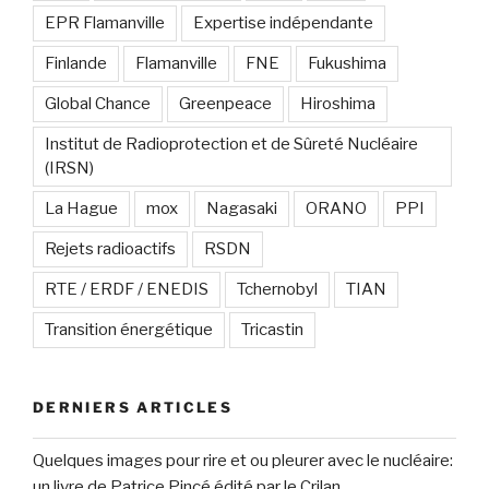
EPR Flamanville
Expertise indépendante
Finlande
Flamanville
FNE
Fukushima
Global Chance
Greenpeace
Hiroshima
Institut de Radioprotection et de Sûreté Nucléaire
(IRSN)
La Hague
mox
Nagasaki
ORANO
PPI
Rejets radioactifs
RSDN
RTE / ERDF / ENEDIS
Tchernobyl
TIAN
Transition énergétique
Tricastin
DERNIERS ARTICLES
Quelques images pour rire et ou pleurer avec le nucléaire:
un livre de Patrice Pincé édité par le Crilan