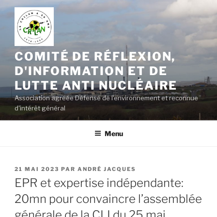
Aller
au
contenu
principal
COMITÉ DE RÉFLEXION,
D'INFORMATION ET DE
LUTTE ANTI NUCLÉAIRE
Association agréée Défense de l'environnement et reconnue
d'intérêt général
Menu
PUBLIÉ
21 MAI 2023
PAR
ANDRÉ JACQUES
LE
EPR et expertise indépendante:
20mn pour convaincre l’assemblée
générale de la CLI du 25 mai