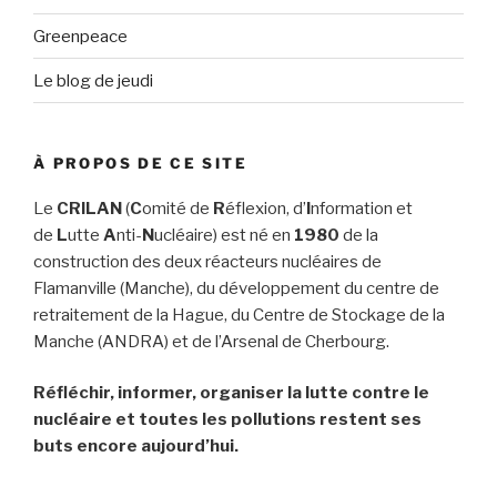
Greenpeace
Le blog de jeudi
À PROPOS DE CE SITE
Le
CRILAN
(
C
omité de
R
éflexion, d’
I
nformation et
de
L
utte
A
nti-
N
ucléaire) est né en
1980
de la
construction des deux réacteurs nucléaires de
Flamanville (Manche), du développement du centre de
retraitement de la Hague, du Centre de Stockage de la
Manche (ANDRA) et de l’Arsenal de Cherbourg.
Réfléchir, informer, organiser la lutte contre le
nucléaire et toutes les pollutions restent ses
buts encore aujourd’hui.