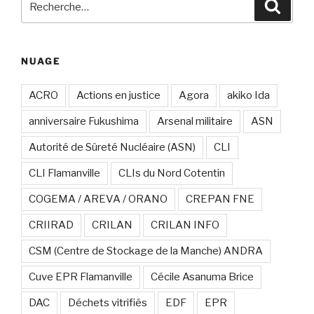
Recher
pour
:
NUAGE
ACRO
Actions en justice
Agora
akiko Ida
anniversaire Fukushima
Arsenal militaire
ASN
Autorité de Sûreté Nucléaire (ASN)
CLI
CLI Flamanville
CLIs du Nord Cotentin
COGEMA / AREVA / ORANO
CREPAN FNE
CRIIRAD
CRILAN
CRILAN INFO
CSM (Centre de Stockage de la Manche) ANDRA
Cuve EPR Flamanville
Cécile Asanuma Brice
DAC
Déchets vitrifiés
EDF
EPR