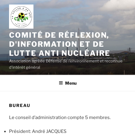
Aller
au
contenu
principal
COMITÉ DE RÉFLEXION,
D'INFORMATION ET DE
LUTTE ANTI NUCLÉAIRE
Association agréée Défense de l'environnement et reconnue
d'intérêt général
Menu
BUREAU
Le conseil d’administration compte 5 membres.
Président: André JACQUES