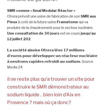
SMR comme « Smal Modular Réactor »
Otrera prévoit une usine de fabrication de son
SMR aux
Pieux
à coté de la future usine
Framatome
qui va
produire de la chaudronnerie pour le secteur nucléaire.
Une consultation de 30 jours
est en cours
jusqu’au
12 juillet 202
𝗟𝗮 société aixoise 𝗢𝘁𝗿𝗲𝗿𝗮 𝗹𝗲̀𝘃𝗲 𝟭𝟳 𝗺𝗶𝗹𝗹𝗶𝗼𝗻𝘀
𝗱’𝗲𝘂𝗿𝗼𝘀 𝗽𝗼𝘂𝗿 𝗱𝗲́𝘃𝗲𝗹𝗼𝗽𝗽𝗲𝗿 𝘂𝗻 𝗿𝗲́𝗮𝗰𝘁𝗲𝘂𝗿 𝗻𝘂𝗰𝗹𝗲́𝗮𝗶𝗿𝗲
𝗮̀ 𝗻𝗲𝘂𝘁𝗿𝗼𝗻𝘀 𝗿𝗮𝗽𝗶𝗱𝗲𝘀 𝗿𝗲𝗳𝗿𝗼𝗶𝗱𝗶 𝗮𝘂 𝘀𝗼𝗱𝗶𝘂𝗺.
Source
Media 24
il ne reste plus qu’a trouver un site pour
construire le SMR démonstrateur au
sodium liquide .. bien loin d’Aix en
Provence ? mais où ça donc?