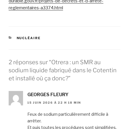
durable.gouv.fr/projets-de-decrets-et-d-arrete-
reglementaires-a3374.html
CATÉGORIES
NUCLÉAIRE
2 réponses sur “Otrera : un SMR au
sodium liquide fabriqué dans le Cotentin
et installé où ça donc?”
GEORGES FLEURY
15 JUIN 2026 À 22 H 18 MIN
Feux de sodium particulièrement difficile à
arrêter.
Et puis toutes les procédures sont simplifiées,