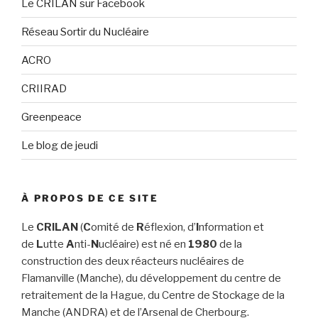
Le CRILAN sur Facebook
Réseau Sortir du Nucléaire
ACRO
CRIIRAD
Greenpeace
Le blog de jeudi
À PROPOS DE CE SITE
Le
CRILAN
(
C
omité de
R
éflexion, d’
I
nformation et
de
L
utte
A
nti-
N
ucléaire) est né en
1980
de la
construction des deux réacteurs nucléaires de
Flamanville (Manche), du développement du centre de
retraitement de la Hague, du Centre de Stockage de la
Manche (ANDRA) et de l’Arsenal de Cherbourg.