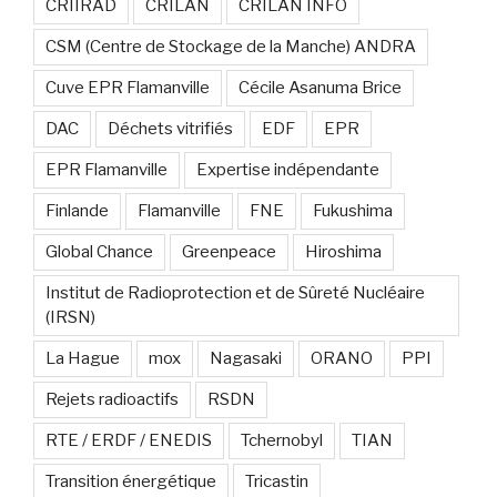
CRIIRAD
CRILAN
CRILAN INFO
CSM (Centre de Stockage de la Manche) ANDRA
Cuve EPR Flamanville
Cécile Asanuma Brice
DAC
Déchets vitrifiés
EDF
EPR
EPR Flamanville
Expertise indépendante
Finlande
Flamanville
FNE
Fukushima
Global Chance
Greenpeace
Hiroshima
Institut de Radioprotection et de Sûreté Nucléaire
(IRSN)
La Hague
mox
Nagasaki
ORANO
PPI
Rejets radioactifs
RSDN
RTE / ERDF / ENEDIS
Tchernobyl
TIAN
Transition énergétique
Tricastin