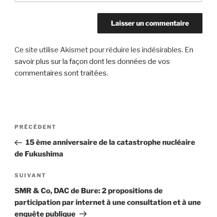
Ce site utilise Akismet pour réduire les indésirables.
En
savoir plus sur la façon dont les données de vos
commentaires sont traitées
.
Navigation
Article
PRÉCÉDENT
de
précédent
15 ème anniversaire de la catastrophe nucléaire
l’article
de Fukushima
Article
SUIVANT
suivant
SMR & Co, DAC de Bure: 2 propositions de
participation par internet à une consultation et à une
enquête publique