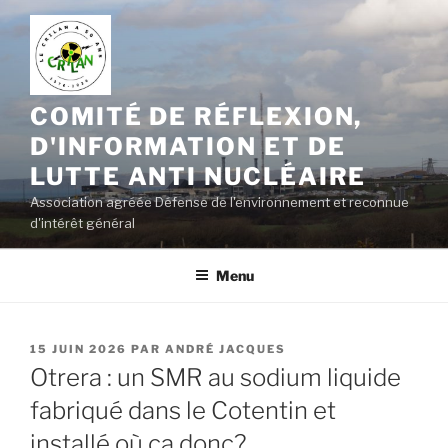
Aller
au
contenu
principal
COMITÉ DE RÉFLEXION,
D'INFORMATION ET DE
LUTTE ANTI NUCLÉAIRE
Association agréée Défense de l'environnement et reconnue
d'intérêt général
Menu
PUBLIÉ
15 JUIN 2026
PAR
ANDRÉ JACQUES
LE
Otrera : un SMR au sodium liquide
fabriqué dans le Cotentin et
installé où ça donc?