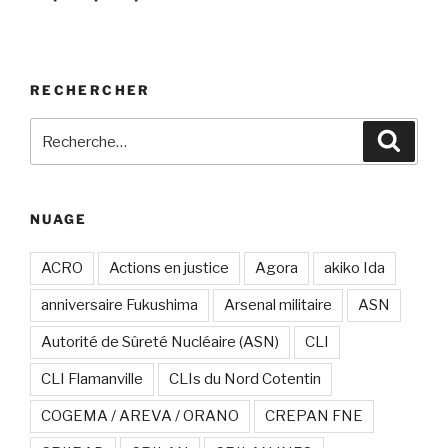
RECHERCHER
Recherche
Recher
pour
:
NUAGE
ACRO
Actions en justice
Agora
akiko Ida
anniversaire Fukushima
Arsenal militaire
ASN
Autorité de Sûreté Nucléaire (ASN)
CLI
CLI Flamanville
CLIs du Nord Cotentin
COGEMA / AREVA / ORANO
CREPAN FNE