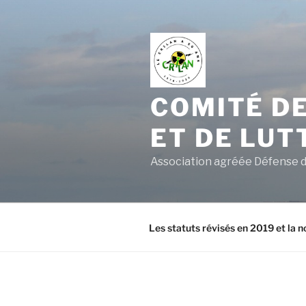
Aller
au
contenu
principal
COMITÉ DE
ET DE LUT
Association agréée Défense d
Les statuts révisés en 2019 et la n