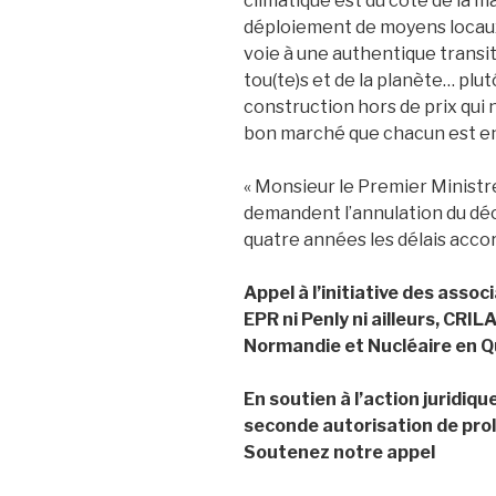
climatique est du côté de la m
déploiement de moyens locaux
voie à une authentique transit
tou(te)s et de la planète… plu
construction hors de prix qui n
bon marché que chacun est en 
« Monsieur le Premier Ministre
demandent l’annulation du dé
quatre années les délais accor
Appel à l’initiative des asso
EPR ni Penly ni ailleurs, CRI
Normandie et Nucléaire en 
En soutien à l’action juridiq
seconde autorisation de prol
Soutenez notre appel