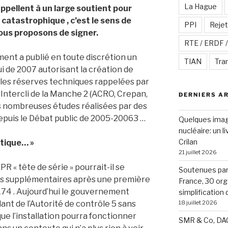
La Hague
pellent à un large soutient pour
 catastrophique , c’est le sens de
PPI
Rejet
vous proposons de signer.
RTE / ERDF 
ent a publié en toute discrétion un
TIAN
Tra
i de 2007 autorisant la création de
t les réserves techniques rappelées par
’Intercli de la Manche 2 (ACRO, Crepan,
DERNIERS A
 nombreuses études réalisées par des
epuis le Débat public de 2005-20063 …
Quelques image
nucléaire: un l
Crilan
tique… »
21 juillet 2026
PR « tête de série » pourrait-il se
Soutenues par 
es supplémentaires après une première
France, 30 org
74 . Aujourd’hui le gouvernement
simplification
18 juillet 2026
llant de l’Autorité de contrôle 5 sans
ue l’installation pourra fonctionner
SMR & Co, DAC