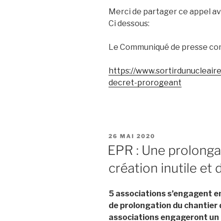
Merci de partager ce appel av
Ci dessous:
Le Communiqué de presse com
https://www.sortirdunucleaire
decret-prorogeant
PUBLIÉ
26 MAI 2020
LE
EPR : Une prolongat
création inutile et
5 associations s’engagent en
de prolongation du chantier 
associations engageront un r