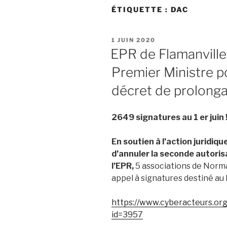
ÉTIQUETTE :
DAC
PUBLIÉ
1 JUIN 2020
LE
EPR de Flamanville:
Premier Ministre po
décret de prolongat
2649 signatures au 1 er juin 
En soutien à l’action juridi
d’annuler la seconde autoris
l’EPR,
5 associations de Norm
appel à signatures destiné au
https://www.cyberacteurs.or
id=3957