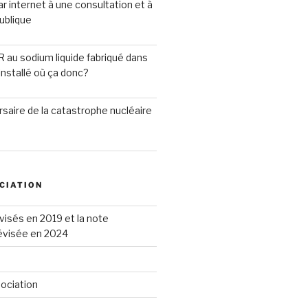
ar internet à une consultation et à
ublique
R au sodium liquide fabriqué dans
installé où ça donc?
saire de la catastrophe nucléaire
CIATION
visés en 2019 et la note
révisée en 2024
sociation