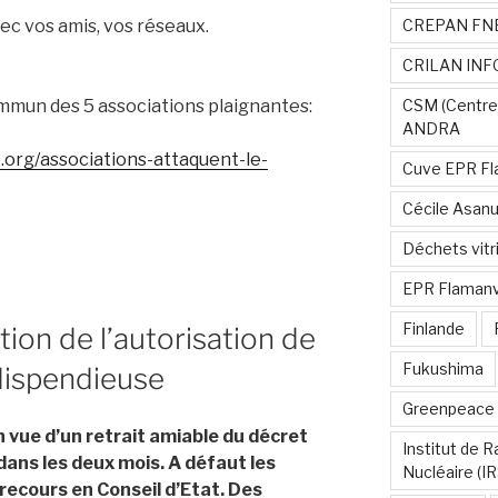
ec vos amis, vos réseaux.
CREPAN FN
CRILAN INF
mun des 5 associations plaignantes:
CSM (Centre
ANDRA
.org/associations-attaquent-le-
Cuve EPR Fl
Cécile Asan
Déchets vitri
EPR Flamanvi
Finlande
ion de l’autorisation de
Fukushima
 dispendieuse
Greenpeace
 vue d’un retrait amiable du décret
Institut de 
dans les deux mois. A défaut les
Nucléaire (I
ecours en Conseil d’Etat.
Des