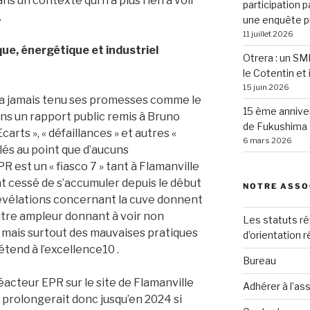
s un contexte qui n’a plus rien à voir
participation p
.
une enquête p
11 juillet 2026
ue, énergétique et industriel
Otrera : un SM
le Cotentin et 
15 juin 2026
 n’a jamais tenu ses promesses comme le
15 ème anniver
ns un rapport public remis à Bruno
de Fukushima
arts », « défaillances » et autres «
6 mars 2026
lés au point que d’aucuns
R est un « fiasco 7 » tant à Flamanville
nt cessé de s’accumuler depuis le début
NOTRE ASSO
 révélations concernant la cuve donnent
autre ampleur donnant à voir non
Les statuts ré
 mais surtout des mauvaises pratiques
d’orientation 
étend à l’excellence10 .
Bureau
acteur EPR sur le site de Flamanville
Adhérer à l’as
e prolongerait donc jusqu’en 2024 si