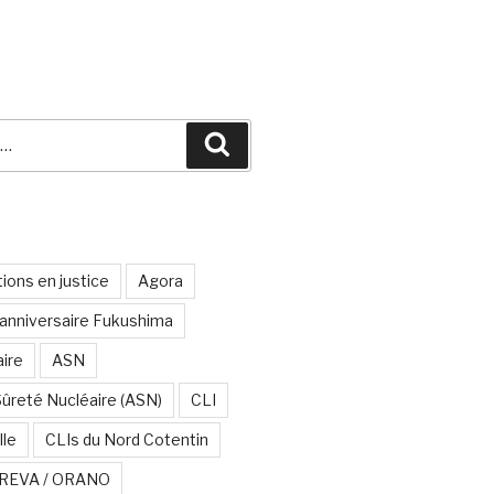
Recherche
ions en justice
Agora
anniversaire Fukushima
aire
ASN
Sûreté Nucléaire (ASN)
CLI
lle
CLIs du Nord Cotentin
REVA / ORANO