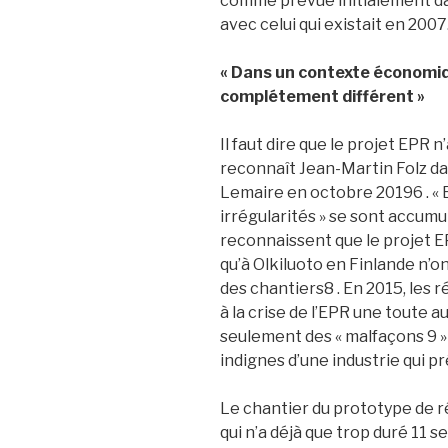
comme prévue initialement dan
avec celui qui existait en 2007
« Dans un contexte économiq
complétement différent »
Il faut dire que le projet EPR
reconnaît Jean-Martin Folz da
Lemaire en octobre 20196 . « Ec
irrégularités » se sont accumu
reconnaissent que le projet EP
qu’à Olkiluoto en Finlande n’o
des chantiers8 . En 2015, les
à la crise de l’EPR une toute 
seulement des « malfaçons 9 »
indignes d’une industrie qui pr
Le chantier du prototype de ré
qui n’a déjà que trop duré 11 s