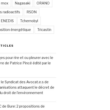
mox
Nagasaki
ORANO
s radioactifs
RSDN
/ ENEDIS
Tchernobyl
nsition énergétique
Tricastin
RTICLES
s pour rire et ou pleurer avec le
ivre de Patrice Pincé édité par le
le Syndicat des Avocat.e.s de
anisations attaquent le décret de
 du droit de l’environnement
 de Bure: 2 propositions de