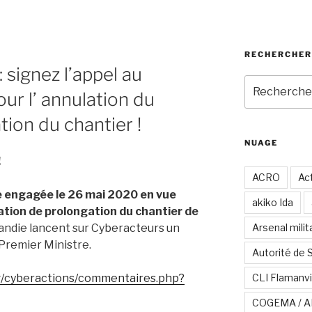
RECHERCHER
 signez l’appel au
Recherche
ur l’ annulation du
pour
:
ion du chantier !
NUAGE
!
ACRO
Act
que engagée le 26 mai 2020 en vue
akiko Ida
ation de prolongation du chantier de
andie lancent sur Cyberacteurs un
Arsenal milit
 Premier Ministre.
Autorité de 
g/cyberactions/commentaires.php?
CLI Flamanvi
COGEMA / A