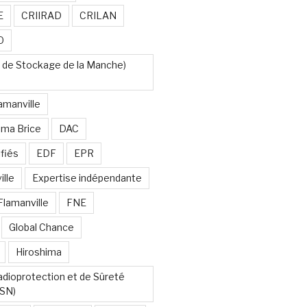
E
CRIIRAD
CRILAN
O
 de Stockage de la Manche)
amanville
uma Brice
DAC
fiés
EDF
EPR
lle
Expertise indépendante
Flamanville
FNE
Global Chance
Hiroshima
Radioprotection et de Sûreté
RSN)