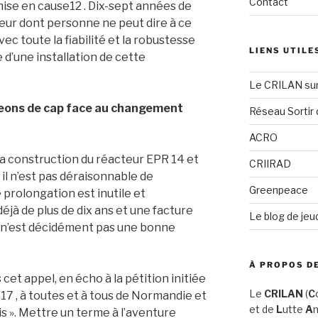
Contact
ise en cause12 . Dix-sept années de
teur dont personne ne peut dire à ce
vec toute la fiabilité et la robustesse
LIENS UTILE
e d’une installation de cette
Le CRILAN su
ngeons de cap face au changement
Réseau Sortir 
ACRO
la construction du réacteur EPR 14 et
CRIIRAD
 il n’est pas déraisonnable de
Greenpeace
prolongation est inutile et
éjà de plus de dix ans et une facture
Le blog de jeu
PR n’est décidément pas une bonne
À PROPOS DE
cet appel, en écho à la pétition initiée
Le
CRILAN
(
C
7 , à toutes et à tous de Normandie et
et de
L
utte
A
n
ais ». Mettre un terme à l’aventure