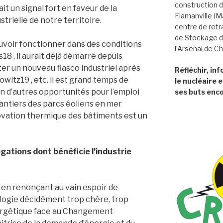
construction d
it un signal fort en faveur de la
Flamanville (
trielle de notre territoire.
centre de retr
de Stockage d
ouvoir fonctionner dans des conditions
l’Arsenal de C
 , il aurait déjà démarré depuis
ter un nouveau fiasco industriel après
Réfléchir, in
owitz19 , etc. il est grand temps de
le nucléaire e
bien d’autres opportunités pour l’emploi
ses buts enco
chantiers des parcs éoliens en mer
vation thermique des bâtiments est un
ations dont bénéficie l’industrie
 en renonçant au vain espoir de
ogie décidément trop chère, trop
énergétique face au Changement