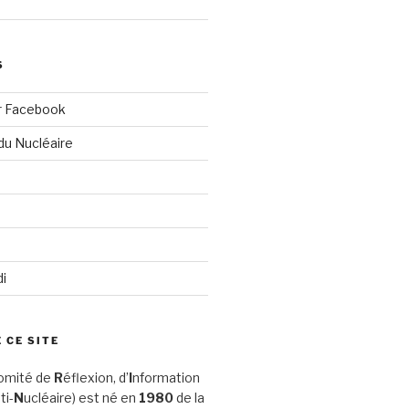
S
r Facebook
du Nucléaire
di
 CE SITE
omité de
R
éflexion, d’
I
nformation
ti-
N
ucléaire) est né en
1980
de la