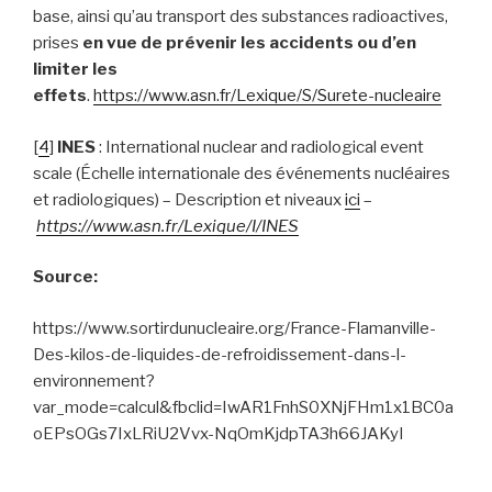
base, ainsi qu’au transport des substances radioactives,
prises
en vue de prévenir les accidents ou d’en
limiter les
effets
.
https://www.asn.fr/Lexique/S/Surete-nucleaire
[
4
]
INES
: International nuclear and radiological event
scale (Échelle internationale des événements nucléaires
et radiologiques) – Description et niveaux
ici
–
https://www.asn.fr/Lexique/I/INES
Source:
https://www.sortirdunucleaire.org/France-Flamanville-
Des-kilos-de-liquides-de-refroidissement-dans-l-
environnement?
var_mode=calcul&fbclid=IwAR1FnhS0XNjFHm1x1BC0a
oEPsOGs7IxLRiU2Vvx-NqOmKjdpTA3h66JAKyI