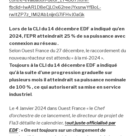
contre-evaluation-dedf_174867.html?
fbclid=IwAR1D8eCjLOx62reeJYxsnwYfBoL-
rwItZP7z_IMi2Ab1nijnG7iFHvJ0aGk
Lors de la CLI du 14 décembre EDF a indiqué qu’en
2024, l’EPR atteindrait 25 % de sa puissance avec
connexion au réseau .
Selon Ouest France du 27 décembre, le raccordement du
nouveau réacteur est attendu « à la mi-2024 ».
Toujours à la CLI du 14 décembre EDF a indiqué
qu’à la suite d’une progression graduelle sur
plusieurs mois il atteindrait sa puissance nominale
de 100 % , ce qui autoriserait sa mise en service
industriel
.
Le 4 Janvier 2024 dans Ouest France « le
Chef
d’orchestre de ce lancement, le directeur de projet de
Fla3 détaille le calendrier,
t
out juste officialisé par
EDF
:
« On est toujours sur un chargement de