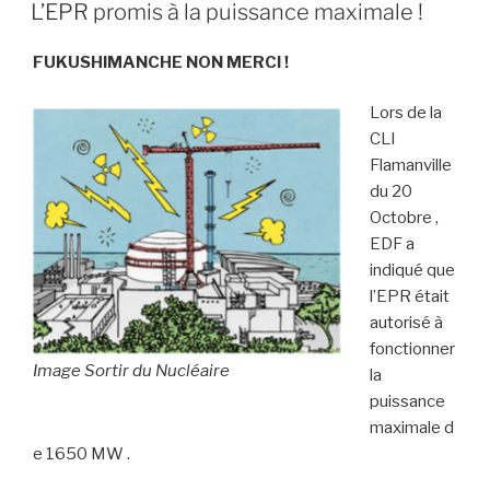
LE
L’EPR promis à la puissance maximale !
FUKUSHIMANCHE NON MERCI !
Lors de la
CLI
Flamanville
du 20
Octobre ,
EDF a
indiqué que
l’EPR était
autorisé à
fonctionner
Image Sortir du Nucléaire
la
puissance
maximale d
e 1650 MW .