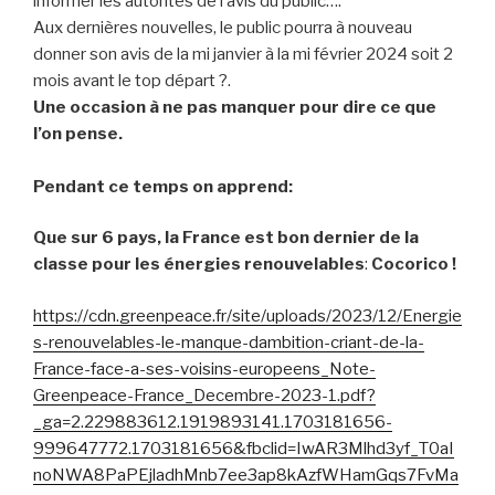
informer les autorités de l’avis du public….
Aux dernières nouvelles, le public pourra à nouveau
donner son avis de la mi janvier à la mi février 2024 soit 2
mois avant le top départ ?.
Une occasion à ne pas manquer pour dire ce que
l’on pense.
Pendant ce temps on apprend:
Que sur 6 pays, la France est bon dernier de la
classe pour les énergies renouvelables
:
Cocorico !
https://cdn.greenpeace.fr/site/uploads/2023/12/Energie
s-renouvelables-le-manque-dambition-criant-de-la-
France-face-a-ses-voisins-europeens_Note-
Greenpeace-France_Decembre-2023-1.pdf?
_ga=2.229883612.1919893141.1703181656-
999647772.1703181656&fbclid=IwAR3Mlhd3yf_T0aI
noNWA8PaPEjladhMnb7ee3ap8kAzfWHamGqs7FvMa