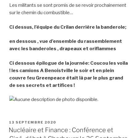
Les militants se sont promis de se revoir prochainement
sur le chemin du combustible…
Ci dessus, l’équipe du Crilan derrière la banderole;
en dessous , vue d’ensemble du rassemblement
avec les banderoles , drapeaux et oriflammes
Ci dessous épilogue de la journée: Coucou les voila
! les camions A Benoistville le soir et en plein
couvre feu Greenpeace était là par le plus grand
de ses secrets et artifices !
PUBLIÉ
13 SEPTEMBRE 2020
LE
Nucléaire et Finance : Conférence et