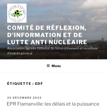
Aller
au
contenu
principal
COMITÉ DE RÉFLEXION,
D'INFORMATION ET DE
LUTTE ANTI NUCLÉAIRE
Association agréée Défense de l'environnement et reconnue
d'intérêt général
Menu
ÉTIQUETTE :
EDF
PUBLIÉ
25 DÉCEMBRE 2023
LE
EPR Flamanville: les délais et la puissance