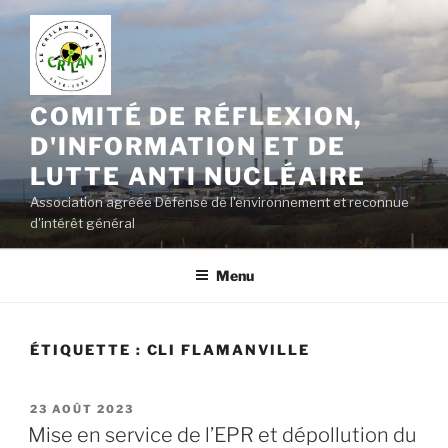
Aller
au
contenu
principal
COMITÉ DE RÉFLEXION,
D'INFORMATION ET DE
LUTTE ANTI NUCLÉAIRE
Association agréée Défense de l'environnement et reconnue
d'intérêt général
Menu
ÉTIQUETTE :
CLI FLAMANVILLE
PUBLIÉ
23 AOÛT 2023
LE
Mise en service de l’EPR et dépollution du