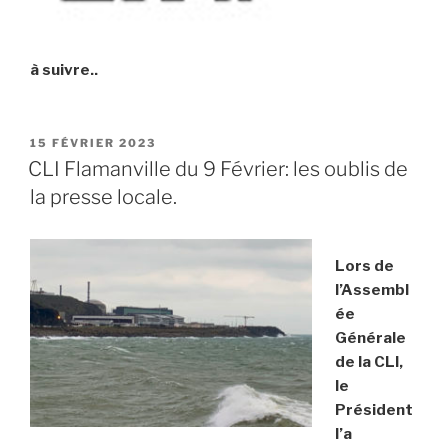
à suivre..
PUBLIÉ
15 FÉVRIER 2023
LE
CLI Flamanville du 9 Février: les oublis de
la presse locale.
Lors de
l’Assembl
ée
Générale
de la CLI,
le
Président
l’a