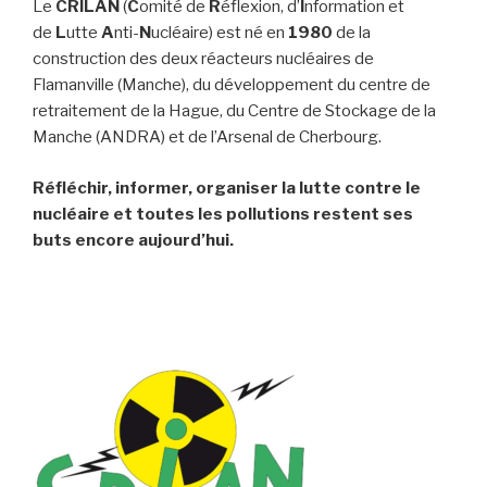
Le
CRILAN
(
C
omité de
R
éflexion, d’
I
nformation et
de
L
utte
A
nti-
N
ucléaire) est né en
1980
de la
construction des deux réacteurs nucléaires de
Flamanville (Manche), du développement du centre de
retraitement de la Hague, du Centre de Stockage de la
Manche (ANDRA) et de l’Arsenal de Cherbourg.
Réfléchir, informer, organiser la lutte contre le
nucléaire et toutes les pollutions restent ses
buts encore aujourd’hui.