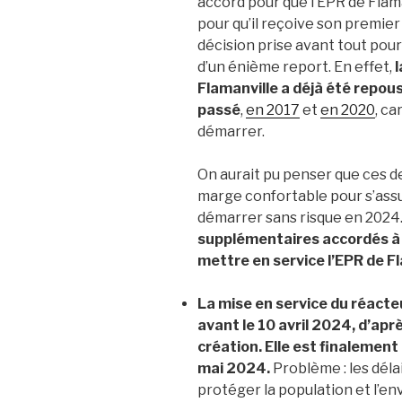
accord pour que l’EPR de Flaman
pour qu’il reçoive son premi
décision prise avant tout pour
d’un énième report. En effet,
l
Flamanville a déjà été repous
passé
,
en 2017
et
en 2020
, ca
démarrer.
On aurait pu penser que ces de
marge confortable pour s’assu
démarrer sans risque en 2024
supplémentaires accordés à l’
mettre en service l’EPR de Fl
La mise en service du réacteu
avant le 10 avril 2024, d’apr
création. Elle est finalement
mai 2024.
Problème : les déla
protéger la population et l’e