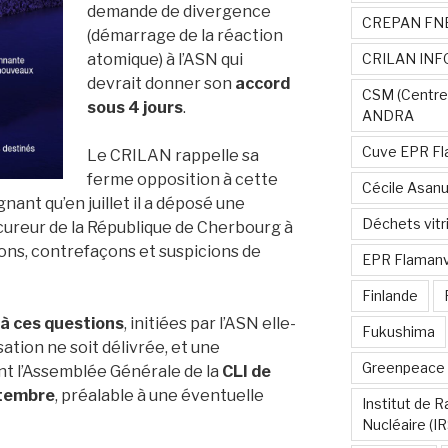
demande de divergence
CREPAN FN
(démarrage de la réaction
atomique) à l’ASN qui
CRILAN INF
devrait donner son
accord
CSM (Centre
sous 4 jours
.
ANDRA
Cuve EPR Fl
Le CRILAN rappelle sa
ferme opposition à cette
Cécile Asan
ant qu’en juillet il a déposé une
Déchets vitri
ocureur de la République de Cherbourg à
ions, contrefaçons et suspicions de
EPR Flamanvi
Finlande
à ces questions
, initiées par l’ASN elle-
Fukushima
tion ne soit délivrée, et une
Greenpeace
t l’Assemblée Générale de la
CLI de
ptembre
, préalable à une éventuelle
Institut de 
Nucléaire (I