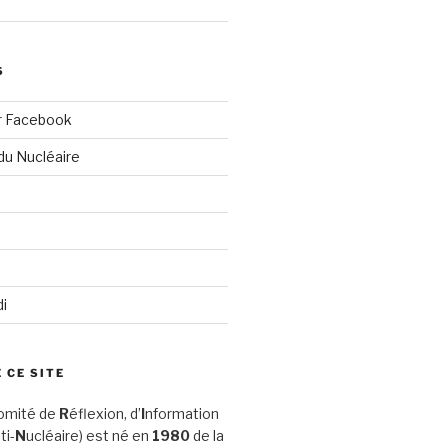
S
r Facebook
du Nucléaire
di
 CE SITE
omité de
R
éflexion, d’
I
nformation
ti-
N
ucléaire) est né en
1980
de la