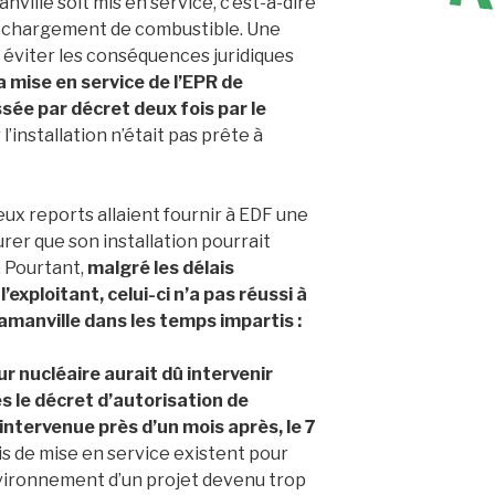
ville soit mis en service, c’est-à-dire
er chargement de combustible. Une
 éviter les conséquences juridiques
a mise en service de l’EPR de
sée par décret deux fois par le
r l’installation n’était pas prête à
ux reports allaient fournir à EDF une
rer que son installation pourrait
. Pourtant,
malgré les délais
exploitant, celui-ci n’a pas réussi à
amanville dans les temps impartis :
r nucléaire aurait dû intervenir
ès le décret d’autorisation de
 intervenue près d’un mois après, le 7
is de mise en service existent pour
nvironnement d’un projet devenu trop