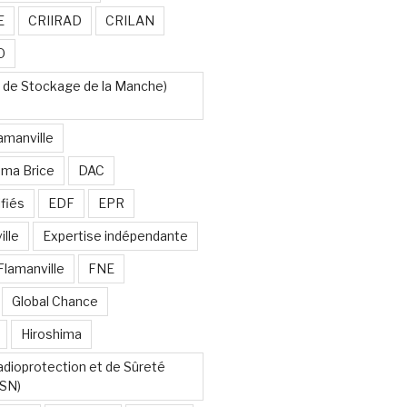
E
CRIIRAD
CRILAN
O
 de Stockage de la Manche)
amanville
uma Brice
DAC
fiés
EDF
EPR
lle
Expertise indépendante
Flamanville
FNE
Global Chance
Hiroshima
Radioprotection et de Sûreté
RSN)