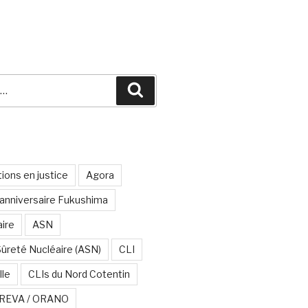
Recherche
ions en justice
Agora
anniversaire Fukushima
aire
ASN
Sûreté Nucléaire (ASN)
CLI
lle
CLIs du Nord Cotentin
REVA / ORANO