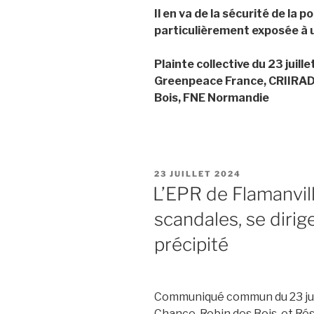
Il en va de la sécurité de la 
particulièrement exposée à u
Plainte collective du 23 juill
Greenpeace France, CRIIRAD,
Bois, FNE Normandie
PUBLIÉ
23 JUILLET 2024
LE
L’EPR de Flamanvil
scandales, se diri
précipité
Communiqué commun du 23 jui
Chance, Robin des Bois, et Rés