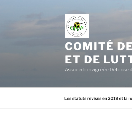
Aller
au
contenu
principal
COMITÉ DE
ET DE LUT
Association agréée Défense d
Les statuts révisés en 2019 et la n