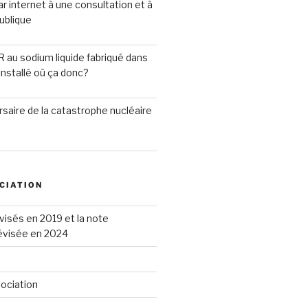
ar internet à une consultation et à
ublique
R au sodium liquide fabriqué dans
installé où ça donc?
saire de la catastrophe nucléaire
CIATION
visés en 2019 et la note
révisée en 2024
sociation