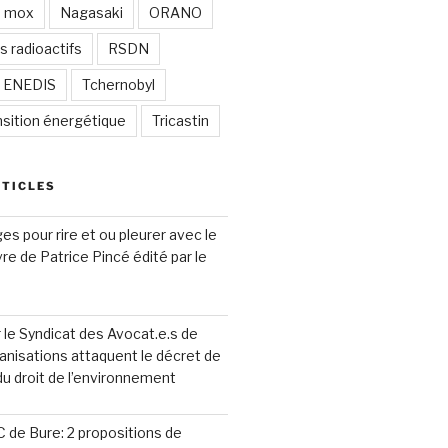
mox
Nagasaki
ORANO
s radioactifs
RSDN
/ ENEDIS
Tchernobyl
nsition énergétique
Tricastin
RTICLES
s pour rire et ou pleurer avec le
ivre de Patrice Pincé édité par le
le Syndicat des Avocat.e.s de
anisations attaquent le décret de
 du droit de l’environnement
 de Bure: 2 propositions de