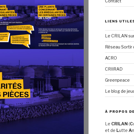
Contact
LIENS UTILE
Le CRILAN su
Réseau Sortir 
ACRO
CRIIRAD
Greenpeace
Le blog de jeu
À PROPOS DE
Le
CRILAN
(
C
et de
L
utte
A
n