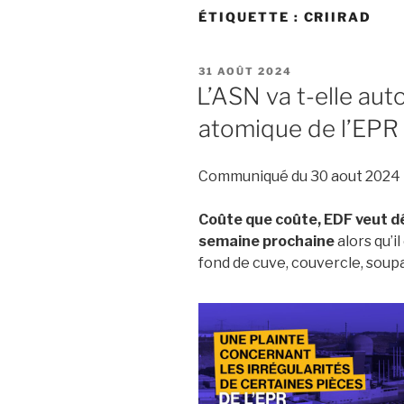
ÉTIQUETTE :
CRIIRAD
PUBLIÉ
31 AOÛT 2024
LE
L’ASN va t-elle aut
atomique de l’EPR
Communiqué du 30 aout 2024
Coûte que coûte, EDF veut dé
semaine prochaine
alors qu’i
fond de cuve, couvercle, soup