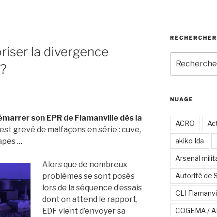
RECHERCHER
oriser la divergence
Recherche
 ?
pour
:
NUAGE
marrer son EPR de Flamanville dès la
ACRO
Act
l est grevé de malfaçons en série : cuve,
apes …
akiko Ida
Arsenal milit
Alors que de nombreux
problèmes se sont posés
Autorité de 
lors de la séquence d’essais
CLI Flamanvi
dont on attend le rapport,
EDF vient d’envoyer sa
COGEMA / A