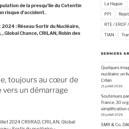
La Hague
population de la presqu’ile du Cotentin
n risque d’accident.
PPI
Rejet
RTE / ERDF 
et 2024 : Réseau Sortir du Nucléaire,
 , Global Chance, CRILAN, Robin des
TIAN
Tra
DERNIERS A
Quelques image
nucléaire: un l
le, toujours au cœur de
Crilan
21 juillet 2026
ge vers un démarrage
Soutenues par 
France, 30 org
simplification
18 juillet 2026
llet 2024 CRIIRAD, CRILAN, Global
SMR & Co, DAC
eau « Sortir du nucléaire »