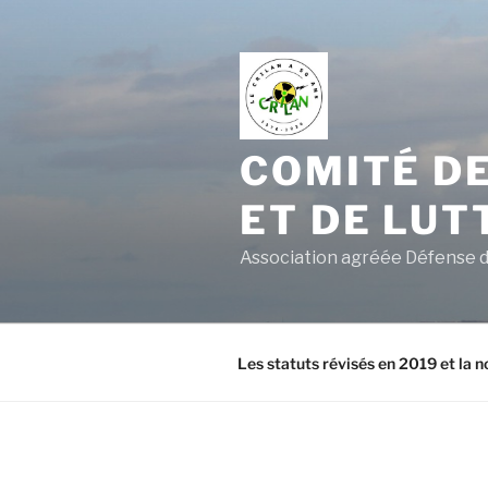
Aller
au
contenu
principal
COMITÉ DE
ET DE LUT
Association agréée Défense d
Les statuts révisés en 2019 et la n