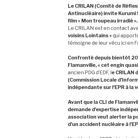
Le
CRILAN
(Comité
de
Réflex
Antinucléaire)
invite
Kurumi
film
«
Mon
troupeau
irradié
».
Le CRILAN est en contact ave
voisins
Lointains
»
qui apporte
témoigne de leur vécu ici en F
Confronté depuis bientôt 20 
Flamanville, « cet engin quas
ancien PDG d’EDF, l
e CRILAN d
(Commission Locale d’Inform
indépendante sur l’EPR à la 
Avant que la CLI de Flamanvil
demande d’expertise indépen
association veut alerter la 
d’un accident nucléaire à l’E