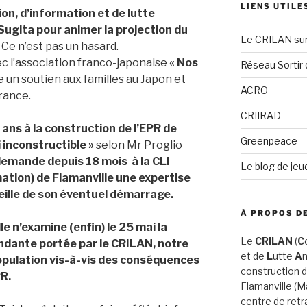
LIENS UTILE
ion,
d’information
et
de
lutte
Sugita
pour
animer
la
projection
du
Le CRILAN su
Ce n’est pas un hasard.
c l’association franco-japonaise
«
Nos
Réseau Sortir 
 un soutien aux familles au Japon et
ACRO
rance.
CRIIRAD
ans à la construction de l’EPR de
Greenpeace
i inconstructible »
selon Mr Proglio
emande depuis 18 mois à la CLI
Le blog de jeu
ation) de Flamanville une expertise
veille de son éventuel démarrage.
À PROPOS DE
le n’examine (enfin) le 25 mai la
Le
CRILAN
(
C
dante portée par le CRILAN, notre
et de
L
utte
A
n
population vis-à-vis des conséquences
construction d
PR.
Flamanville (
centre de retr