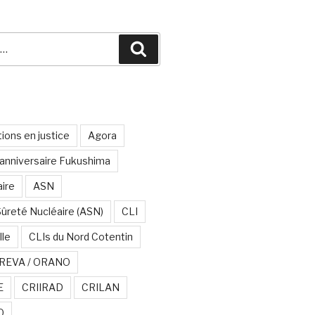
Recherche
ions en justice
Agora
anniversaire Fukushima
aire
ASN
Sûreté Nucléaire (ASN)
CLI
lle
CLIs du Nord Cotentin
REVA / ORANO
E
CRIIRAD
CRILAN
O