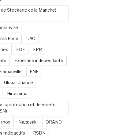
 de Stockage de la Manche)
amanville
uma Brice
DAC
fiés
EDF
EPR
lle
Expertise indépendante
Flamanville
FNE
Global Chance
Hiroshima
Radioprotection et de Sûreté
RSN)
mox
Nagasaki
ORANO
s radioactifs
RSDN