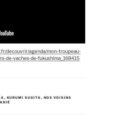
r.fr/decouvrir/agenda/mon-troupeau-
eurs-de-vaches-de-fukushima_168415
MA
,
KURUMI SUGITA
,
NOS VOISINS
ADIÉ