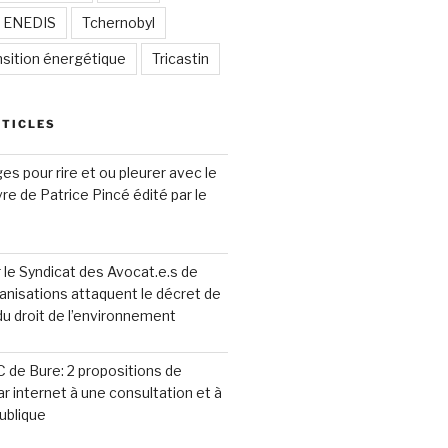
/ ENEDIS
Tchernobyl
nsition énergétique
Tricastin
RTICLES
s pour rire et ou pleurer avec le
ivre de Patrice Pincé édité par le
le Syndicat des Avocat.e.s de
anisations attaquent le décret de
 du droit de l’environnement
 de Bure: 2 propositions de
ar internet à une consultation et à
ublique