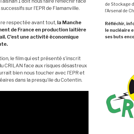
 Taishan 1 doit nous faire réfléchir face
de Stockage d
successifs sur l’EPR de Flamanville.
l’Arsenal de C
être respectée avant tout,
la Manche
Réfléchir, in
ent de France en production laitière
le nucléaire e
ail. C’est une activité économique
ses buts enco
nte.
n, le film qui est présenté s’inscrit
 du CRILAN face aux risques désastreux
urrait bien nous toucher avec l’EPR et
éaires dans la presqu’ile du Cotentin.