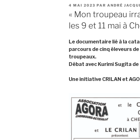
PUBLIÉ
4 MAI 2023
PAR
ANDRÉ JACQU
LE
« Mon troupeau irra
les 9 et 11 mai à C
Le documentaire lié à la cat
parcours de cinq éleveurs de 
troupeaux.
Débat avec Kurimi Sugita de l
Une initiative CRILAN et AGO