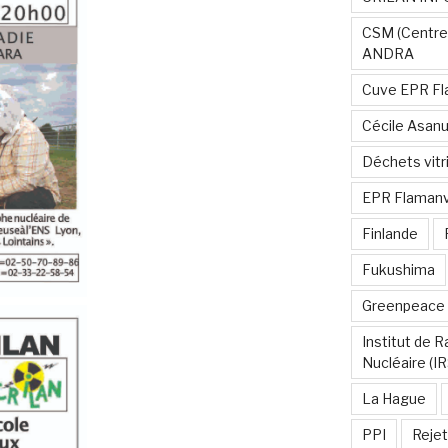
CSM (Centre
ANDRA
Cuve EPR Fl
Cécile Asan
Déchets vitri
EPR Flamanvi
Finlande
Fukushima
Greenpeace
Institut de 
Nucléaire (I
La Hague
PPI
Rejet