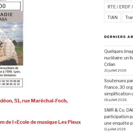
RTE / ERDF 
TIAN
Tra
DERNIERS A
Quelques image
nucléaire: un l
Crilan
21 juillet 2026
Soutenues par 
France, 30 org
simplification
18 juillet 2026
Odéon, 51, rue Maréchal-Foch,
SMR & Co, DAC
participation p
um de l »Ecole de musique Les Pieux
une enquête p
11 juillet 2026