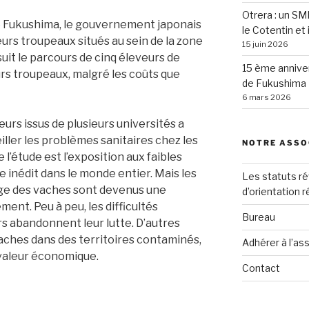
Otrera : un SM
de Fukushima, le gouvernement japonais
le Cotentin et 
urs troupeaux situés au sein de la zone
15 juin 2026
uit le parcours de cinq éleveurs de
15 ème anniver
urs troupeaux, malgré les coûts que
de Fukushima
6 mars 2026
rs issus de plusieurs universités a
ler les problèmes sanitaires chez les
NOTRE ASSO
’étude est l’exposition aux faibles
 inédit dans le monde entier. Mais les
Les statuts ré
age des vaches sont devenus une
d’orientation 
ent. Peu à peu, les difficultés
Bureau
rs abandonnent leur lutte. D’autres
vaches dans des territoires contaminés,
Adhérer à l’as
e valeur économique.
Contact