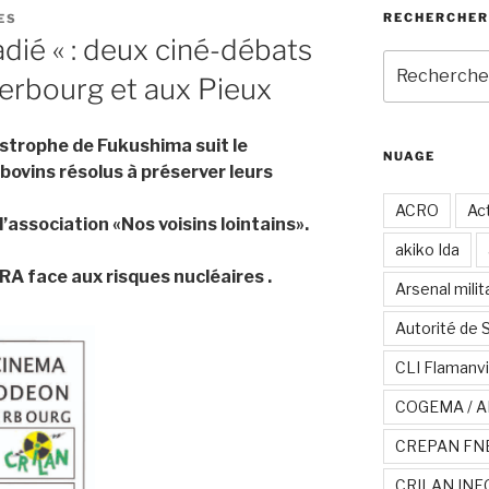
RECHERCHER
ES
dié « : deux ciné-débats
Recherche
herbourg et aux Pieux
pour
:
astrophe de Fukushima suit le
NUAGE
bovins résolus à préserver leurs
ACRO
Act
’association «Nos voisins lointains».
akiko Ida
RA face aux risques nucléaires .
Arsenal milit
Autorité de 
CLI Flamanvi
COGEMA / A
CREPAN FN
CRILAN INF