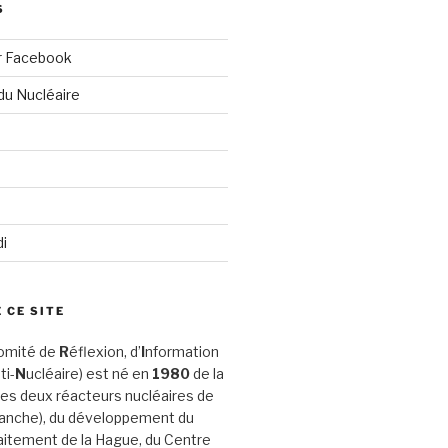
S
r Facebook
du Nucléaire
di
 CE SITE
omité de
R
éflexion, d’
I
nformation
ti-
N
ucléaire) est né en
1980
de la
es deux réacteurs nucléaires de
Manche), du développement du
aitement de la Hague, du Centre