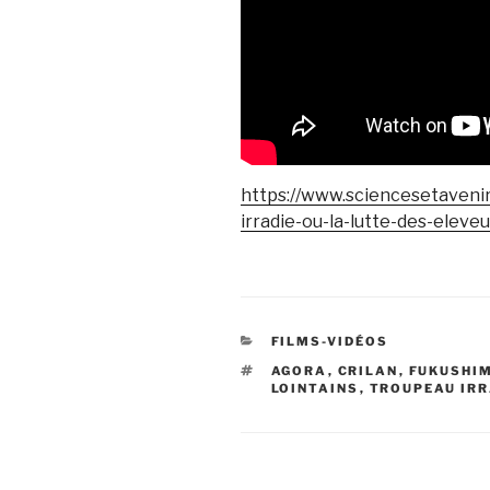
https://www.sciencesetaveni
irradie-ou-la-lutte-des-elev
CATÉGORIES
FILMS-VIDÉOS
ÉTIQUETTES
AGORA
,
CRILAN
,
FUKUSHI
LOINTAINS
,
TROUPEAU IRR