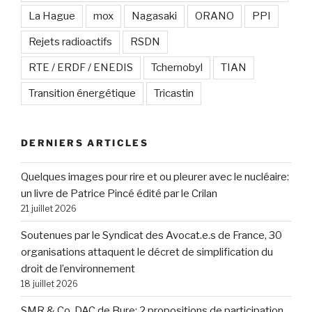
La Hague
mox
Nagasaki
ORANO
PPI
Rejets radioactifs
RSDN
RTE / ERDF / ENEDIS
Tchernobyl
TIAN
Transition énergétique
Tricastin
DERNIERS ARTICLES
Quelques images pour rire et ou pleurer avec le nucléaire:
un livre de Patrice Pincé édité par le Crilan
21 juillet 2026
Soutenues par le Syndicat des Avocat.e.s de France, 30
organisations attaquent le décret de simplification du
droit de l’environnement
18 juillet 2026
SMR & Co, DAC de Bure: 2 propositions de participation