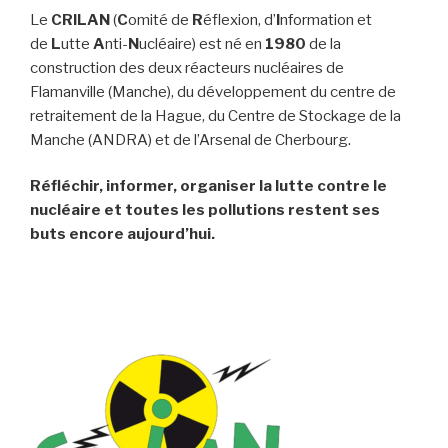
Le
CRILAN
(
C
omité de
R
éflexion, d’
I
nformation et
de
L
utte
A
nti-
N
ucléaire) est né en
1980
de la
construction des deux réacteurs nucléaires de
Flamanville (Manche), du développement du centre de
retraitement de la Hague, du Centre de Stockage de la
Manche (ANDRA) et de l’Arsenal de Cherbourg.
Réfléchir, informer, organiser la lutte contre le
nucléaire et toutes les pollutions restent ses
buts encore aujourd’hui.