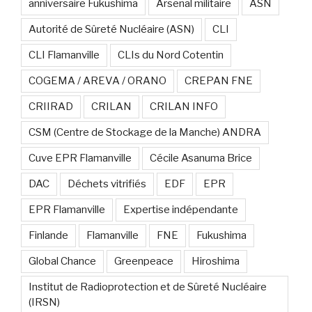
anniversaire Fukushima
Arsenal militaire
ASN
Autorité de Sûreté Nucléaire (ASN)
CLI
CLI Flamanville
CLIs du Nord Cotentin
COGEMA / AREVA / ORANO
CREPAN FNE
CRIIRAD
CRILAN
CRILAN INFO
CSM (Centre de Stockage de la Manche) ANDRA
Cuve EPR Flamanville
Cécile Asanuma Brice
DAC
Déchets vitrifiés
EDF
EPR
EPR Flamanville
Expertise indépendante
Finlande
Flamanville
FNE
Fukushima
Global Chance
Greenpeace
Hiroshima
Institut de Radioprotection et de Sûreté Nucléaire
(IRSN)