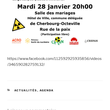
https://www.facebook.com/112592925935856/videos
/346590282759132/
CATÉGORIES
ACTUALITÉS
,
AGENDA