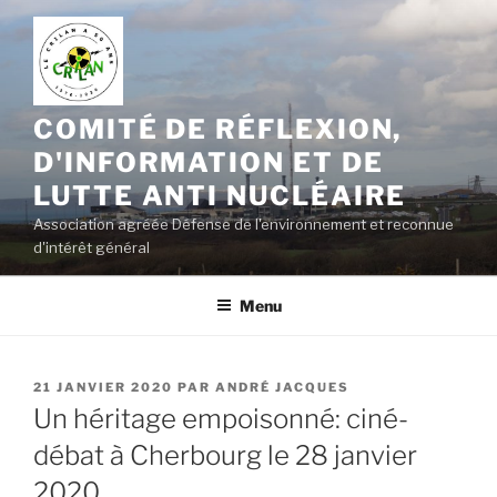
Aller
au
contenu
principal
COMITÉ DE RÉFLEXION,
D'INFORMATION ET DE
LUTTE ANTI NUCLÉAIRE
Association agréée Défense de l'environnement et reconnue
d'intérêt général
Menu
PUBLIÉ
21 JANVIER 2020
PAR
ANDRÉ JACQUES
LE
Un héritage empoisonné: ciné-
débat à Cherbourg le 28 janvier
2020