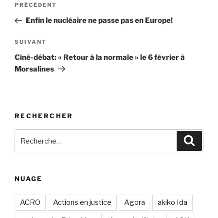
Article
PRÉCÉDENT
de
précédent
Enfin le nucléaire ne passe pas en Europe!
l’article
Article
SUIVANT
suivant
Ciné-débat: « Retour à la normale » le 6 février à
Morsalines
RECHERCHER
Recherche
Recher
pour
:
NUAGE
ACRO
Actions en justice
Agora
akiko Ida