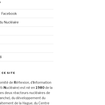
S
r Facebook
du Nucléaire
di
 CE SITE
omité de
R
éflexion, d’
I
nformation
ti-
N
ucléaire) est né en
1980
de la
es deux réacteurs nucléaires de
Manche), du développement du
aitement de la Hague, du Centre