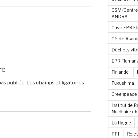
CSM (Centre
ANDRA
Cuve EPR Fl
E
Cécile Asan
Déchets vitri
EPR Flamanvi
re
Finlande
as publiée.
Les champs obligatoires
Fukushima
Greenpeace
Institut de 
Nucléaire (I
La Hague
PPI
Rejet