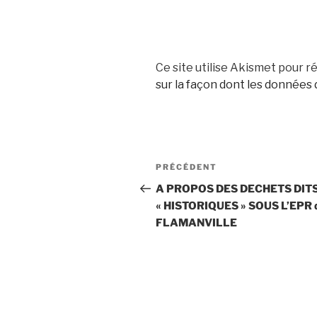
Ce site utilise Akismet pour ré
sur la façon dont les données
Navigation
Article
PRÉCÉDENT
de
précédent
A PROPOS DES DECHETS DIT
« HISTORIQUES » SOUS L’EPR 
l’article
FLAMANVILLE