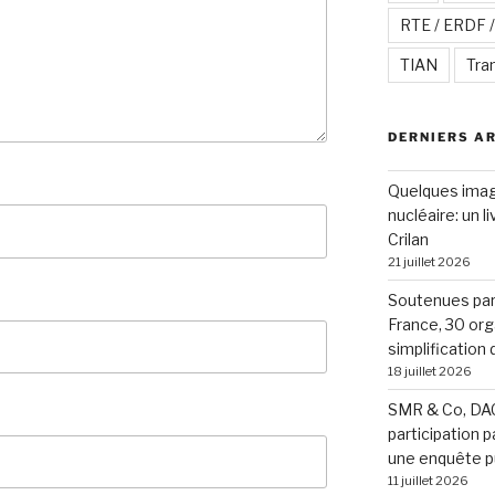
RTE / ERDF 
TIAN
Tra
DERNIERS A
Quelques image
nucléaire: un l
Crilan
21 juillet 2026
Soutenues par 
France, 30 org
simplification
18 juillet 2026
SMR & Co, DAC
participation p
une enquête p
11 juillet 2026