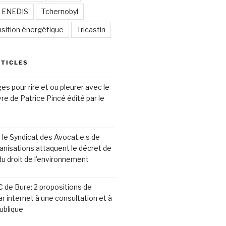
/ ENEDIS
Tchernobyl
nsition énergétique
Tricastin
RTICLES
s pour rire et ou pleurer avec le
ivre de Patrice Pincé édité par le
le Syndicat des Avocat.e.s de
anisations attaquent le décret de
 du droit de l’environnement
 de Bure: 2 propositions de
ar internet à une consultation et à
ublique