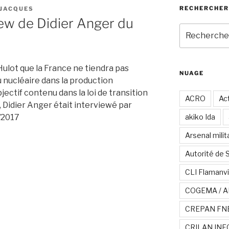
RECHERCHER
 JACQUES
iew de Didier Anger du
Recherche
pour
:
Hulot que la France ne tiendra pas
NUAGE
du nucléaire dans la production
jectif contenu dans la loi de transition
ACRO
Act
Didier Anger était interviewé par
/2017
akiko Ida
Arsenal milit
Autorité de 
CLI Flamanvi
COGEMA / A
CREPAN FN
CRILAN INF