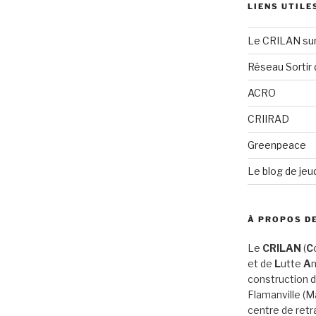
LIENS UTILE
Le CRILAN su
Réseau Sortir 
ACRO
CRIIRAD
Greenpeace
Le blog de jeu
À PROPOS DE
Le
CRILAN
(
C
et de
L
utte
A
n
construction d
Flamanville (
centre de retr