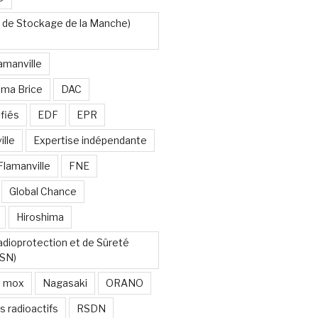
 de Stockage de la Manche)
amanville
uma Brice
DAC
fiés
EDF
EPR
lle
Expertise indépendante
Flamanville
FNE
Global Chance
Hiroshima
Radioprotection et de Sûreté
RSN)
mox
Nagasaki
ORANO
s radioactifs
RSDN