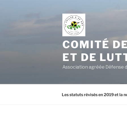
Aller
au
contenu
principal
COMITÉ DE
ET DE LUT
Association agréée Défense d
Les statuts révisés en 2019 et la n