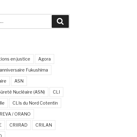
Recherche
ions en justice
Agora
anniversaire Fukushima
aire
ASN
Sûreté Nucléaire (ASN)
CLI
lle
CLIs du Nord Cotentin
REVA / ORANO
E
CRIIRAD
CRILAN
O