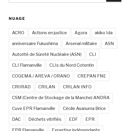
:
NUAGE
ACRO
Actions en justice
Agora
akiko Ida
anniversaire Fukushima
Arsenal militaire
ASN
Autorité de Sûreté Nucléaire (ASN)
CLI
CLI Flamanville
CLIs du Nord Cotentin
COGEMA / AREVA / ORANO
CREPAN FNE
CRIIRAD
CRILAN
CRILAN INFO
CSM (Centre de Stockage de la Manche) ANDRA
Cuve EPR Flamanville
Cécile Asanuma Brice
DAC
Déchets vitrifiés
EDF
EPR
EPR Flamanville
Expertise indépendante