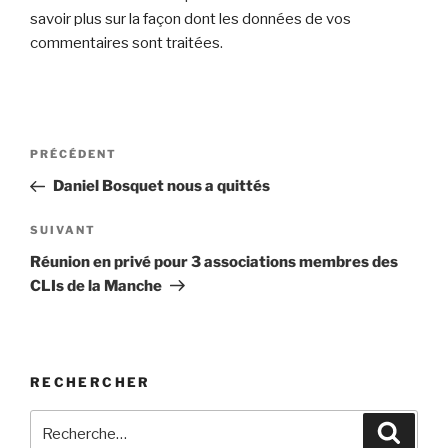
savoir plus sur la façon dont les données de vos
commentaires sont traitées
.
Navigation
Article
PRÉCÉDENT
de
précédent
Daniel Bosquet nous a quittés
l’article
Article
SUIVANT
suivant
Réunion en privé pour 3 associations membres des
CLIs de la Manche
RECHERCHER
Recherche
Recher
pour