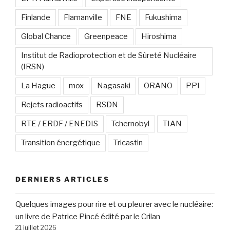
Finlande
Flamanville
FNE
Fukushima
Global Chance
Greenpeace
Hiroshima
Institut de Radioprotection et de Sûreté Nucléaire
(IRSN)
La Hague
mox
Nagasaki
ORANO
PPI
Rejets radioactifs
RSDN
RTE / ERDF / ENEDIS
Tchernobyl
TIAN
Transition énergétique
Tricastin
DERNIERS ARTICLES
Quelques images pour rire et ou pleurer avec le nucléaire:
un livre de Patrice Pincé édité par le Crilan
21 juillet 2026