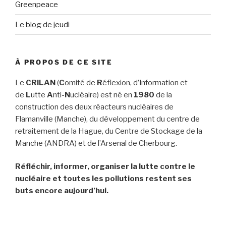
Greenpeace
Le blog de jeudi
À PROPOS DE CE SITE
Le
CRILAN
(
C
omité de
R
éflexion, d’
I
nformation et
de
L
utte
A
nti-
N
ucléaire) est né en
1980
de la
construction des deux réacteurs nucléaires de
Flamanville (Manche), du développement du centre de
retraitement de la Hague, du Centre de Stockage de la
Manche (ANDRA) et de l’Arsenal de Cherbourg.
Réfléchir, informer, organiser la lutte contre le
nucléaire et toutes les pollutions restent ses
buts encore aujourd’hui.