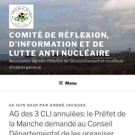
Aller
au
contenu
principal
COMITÉ DE RÉFLEXION,
D'INFORMATION ET DE
LUTTE ANTI NUCLÉAIRE
Association agréée Défense de l'environnement et reconnue
d'intérêt général
Menu
PUBLIÉ
16 JUIN 2020
PAR
ANDRÉ JACQUES
LE
AG des 3 CLI annulées: le Préfet de
la Manche demande au Conseil
Départemental de les organiser.