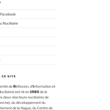
S
 Facebook
du Nucléaire
i
 CE SITE
omité de
R
éflexion, d’
I
nformation et
N
ucléaire) est né en
1980
de la
es deux réacteurs nucléaires de
anche), du développement du
itement de la Hague, du Centre de