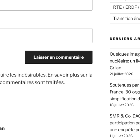
RTE / ERDF 
Transition én
DERNIERS A
Quelques images
nucléaire: un li
Crilan
uire les indésirables.
En savoir plus sur la
21 juillet 2026
 commentaires sont traitées
.
Soutenues par 
France, 30 orga
simplification 
18 juillet 2026
SMR & Co, DAC 
participation pa
an
une enquête pu
11 juillet 2026