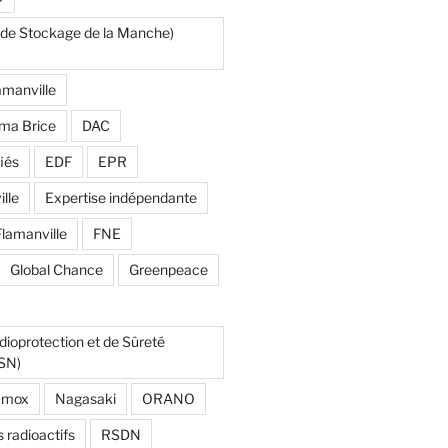
de Stockage de la Manche)
manville
ma Brice
DAC
fiés
EDF
EPR
lle
Expertise indépendante
Flamanville
FNE
Global Chance
Greenpeace
adioprotection et de Sûreté
RSN)
mox
Nagasaki
ORANO
s radioactifs
RSDN