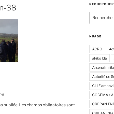
RECHERCHER
an-38
Recherche
pour
:
NUAGE
ACRO
Act
akiko Ida
Arsenal milita
Autorité de S
CLI Flamanvil
re
COGEMA / A
CREPAN FN
s publiée.
Les champs obligatoires sont
CRILAN INF