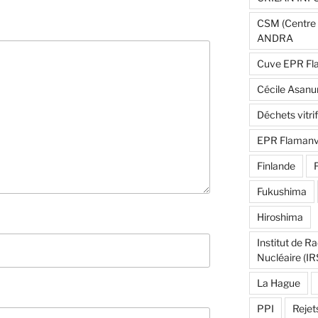
CSM (Centre 
ANDRA
Cuve EPR Fla
Cécile Asanu
Déchets vitri
EPR Flamanvi
Finlande
Fukushima
Hiroshima
Institut de R
Nucléaire (I
La Hague
PPI
Rejet