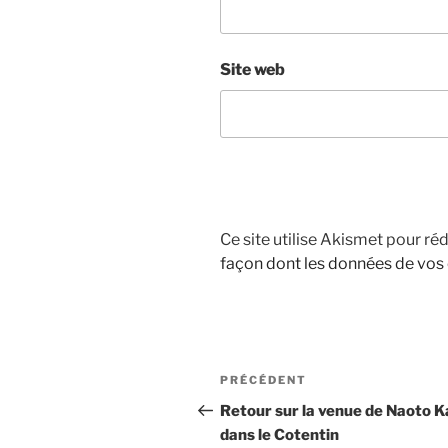
Site web
Ce site utilise Akismet pour réd
façon dont les données de vos
Navigation
Article
PRÉCÉDENT
de
précédent
Retour sur la venue de Naoto K
dans le Cotentin
l’article