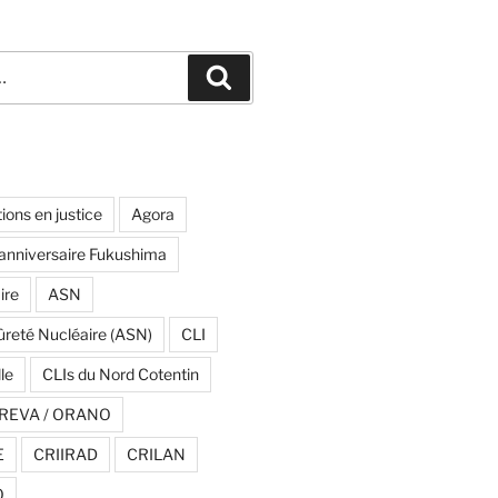
Recherche
ions en justice
Agora
anniversaire Fukushima
ire
ASN
ûreté Nucléaire (ASN)
CLI
le
CLIs du Nord Cotentin
REVA / ORANO
E
CRIIRAD
CRILAN
O