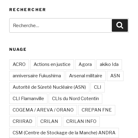
RECHERCHER
Recherche
Recher
pour
:
NUAGE
ACRO
Actions en justice
Agora
akiko Ida
anniversaire Fukushima
Arsenal militaire
ASN
Autorité de Sûreté Nucléaire (ASN)
CLI
CLI Flamanville
CLIs du Nord Cotentin
COGEMA / AREVA / ORANO
CREPAN FNE
CRIIRAD
CRILAN
CRILAN INFO
CSM (Centre de Stockage de la Manche) ANDRA