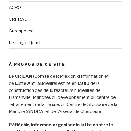
ACRO
CRIIRAD
Greenpeace
Le blog de jeudi
À PROPOS DE CE SITE
Le
CRILAN
(
C
omité de
R
éflexion, d’
I
nformation et
de
L
utte
A
nti-
N
ucléaire) est né en
1980
de la
construction des deux réacteurs nucléaires de
Flamanville (Manche), du développement du centre de
retraitement de la Hague, du Centre de Stockage de la
Manche (ANDRA) et de l’Arsenal de Cherbourg.
Réfléchir, informer, organiser la lutte contre le