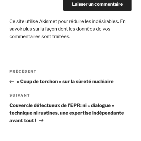
Ce site utilise Akismet pour réduire les indésirables.
En
savoir plus sur la façon dont les données de vos
commentaires sont traitées
.
Navigation
Article
PRÉCÉDENT
de
précédent
« Coup de torchon » sur la sûreté nucléaire
l’article
Article
SUIVANT
suivant
Couvercle défectueux de l’EPR: ni « dialogue »
technique ni rustines, une expertise indépendante
avant tout !