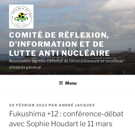
Aller
au
contenu
principal
COMITÉ DE RÉFLEXION,
D'INFORMATION ET DE
LUTTE ANTI NUCLÉAIRE
Association agréée Défense de l'environnement et reconnue
d'intérêt général
Menu
PUBLIÉ
20 FÉVRIER 2023
PAR
ANDRÉ JACQUES
LE
Fukushima +12 : conférence-débat
avec Sophie Houdart le 11 mars