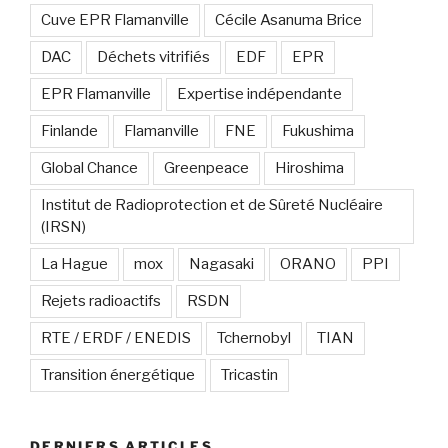
Cuve EPR Flamanville
Cécile Asanuma Brice
DAC
Déchets vitrifiés
EDF
EPR
EPR Flamanville
Expertise indépendante
Finlande
Flamanville
FNE
Fukushima
Global Chance
Greenpeace
Hiroshima
Institut de Radioprotection et de Sûreté Nucléaire
(IRSN)
La Hague
mox
Nagasaki
ORANO
PPI
Rejets radioactifs
RSDN
RTE / ERDF / ENEDIS
Tchernobyl
TIAN
Transition énergétique
Tricastin
DERNIERS ARTICLES