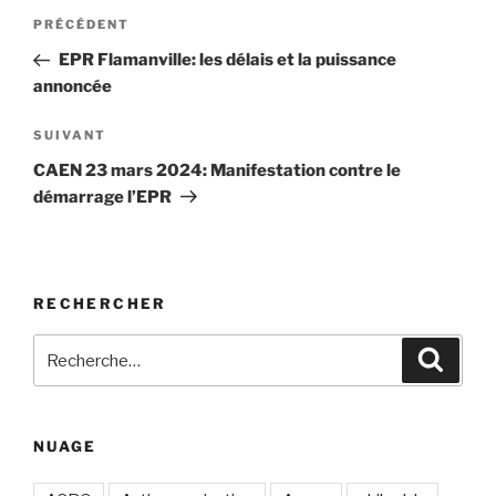
Navigation
Article
PRÉCÉDENT
de
précédent
EPR Flamanville: les délais et la puissance
l’article
annoncée
Article
SUIVANT
suivant
CAEN 23 mars 2024: Manifestation contre le
démarrage l’EPR
RECHERCHER
Recherche
Recher
pour
:
NUAGE