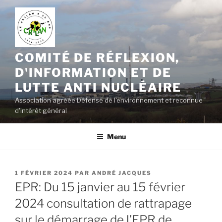
Aller
au
contenu
principal
COMITÉ DE RÉFLEXION,
D'INFORMATION ET DE
LUTTE ANTI NUCLÉAIRE
Association agréée Défense de l'environnement et reconnue
d'intérêt général
Menu
PUBLIÉ
1 FÉVRIER 2024
PAR
ANDRÉ JACQUES
LE
EPR: Du 15 janvier au 15 février
2024 consultation de rattrapage
sur le démarrage de l’EPR de