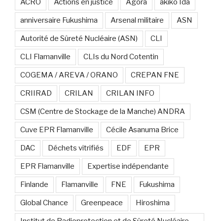
ACRO
Actions en justice
Agora
akiko Ida
anniversaire Fukushima
Arsenal militaire
ASN
Autorité de Sûreté Nucléaire (ASN)
CLI
CLI Flamanville
CLIs du Nord Cotentin
COGEMA / AREVA / ORANO
CREPAN FNE
CRIIRAD
CRILAN
CRILAN INFO
CSM (Centre de Stockage de la Manche) ANDRA
Cuve EPR Flamanville
Cécile Asanuma Brice
DAC
Déchets vitrifiés
EDF
EPR
EPR Flamanville
Expertise indépendante
Finlande
Flamanville
FNE
Fukushima
Global Chance
Greenpeace
Hiroshima
Institut de Radioprotection et de Sûreté Nucléaire