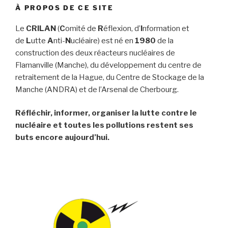
À PROPOS DE CE SITE
Le
CRILAN
(
C
omité de
R
éflexion, d’
I
nformation et
de
L
utte
A
nti-
N
ucléaire) est né en
1980
de la
construction des deux réacteurs nucléaires de
Flamanville (Manche), du développement du centre de
retraitement de la Hague, du Centre de Stockage de la
Manche (ANDRA) et de l’Arsenal de Cherbourg.
Réfléchir, informer, organiser la lutte contre le
nucléaire et toutes les pollutions restent ses
buts encore aujourd’hui.