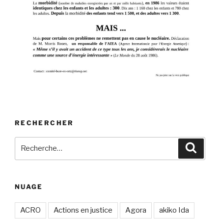
RECHERCHER
Recherche
Recher
pour
:
NUAGE
ACRO
Actions en justice
Agora
akiko Ida