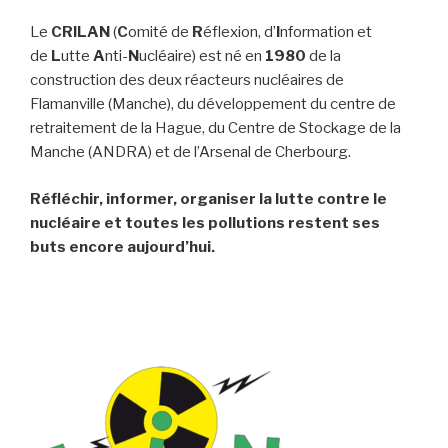
Le
CRILAN
(
C
omité de
R
éflexion, d’
I
nformation et
de
L
utte
A
nti-
N
ucléaire) est né en
1980
de la
construction des deux réacteurs nucléaires de
Flamanville (Manche), du développement du centre de
retraitement de la Hague, du Centre de Stockage de la
Manche (ANDRA) et de l’Arsenal de Cherbourg.
Réfléchir, informer, organiser la lutte contre le
nucléaire et toutes les pollutions restent ses
buts encore aujourd’hui.