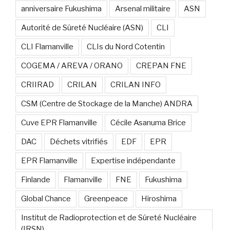
anniversaire Fukushima
Arsenal militaire
ASN
Autorité de Sûreté Nucléaire (ASN)
CLI
CLI Flamanville
CLIs du Nord Cotentin
COGEMA / AREVA / ORANO
CREPAN FNE
CRIIRAD
CRILAN
CRILAN INFO
CSM (Centre de Stockage de la Manche) ANDRA
Cuve EPR Flamanville
Cécile Asanuma Brice
DAC
Déchets vitrifiés
EDF
EPR
EPR Flamanville
Expertise indépendante
Finlande
Flamanville
FNE
Fukushima
Global Chance
Greenpeace
Hiroshima
Institut de Radioprotection et de Sûreté Nucléaire
(IRSN)