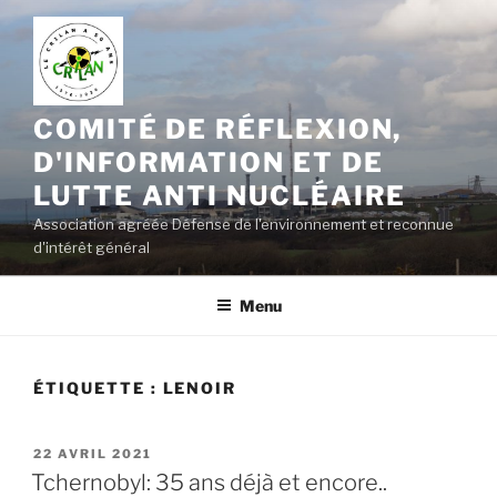
Aller
au
contenu
principal
COMITÉ DE RÉFLEXION,
D'INFORMATION ET DE
LUTTE ANTI NUCLÉAIRE
Association agréée Défense de l'environnement et reconnue
d'intérêt général
Menu
ÉTIQUETTE :
LENOIR
PUBLIÉ
22 AVRIL 2021
LE
Tchernobyl: 35 ans déjà et encore..