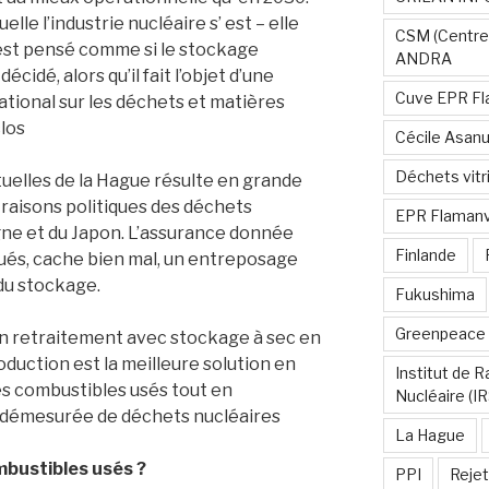
elle l’industrie nucléaire s’ est – elle
CSM (Centre
est pensé comme si le stockage
ANDRA
cidé, alors qu’il fait l’objet d’une
Cuve EPR Fl
ational sur les déchets et matières
clos
Cécile Asan
Déchets vitri
uelles de la Hague résulte en grande
 raisons politiques des déchets
EPR Flamanvi
gne et du Japon. L’assurance donnée
Finlande
ués, cache bien mal, un entreposage
du stockage.
Fukushima
Greenpeace
non retraitement avec stockage à sec en
oduction est la meilleure solution en
Institut de 
es combustibles usés tout en
Nucléaire (I
 démesurée de déchets nucléaires
La Hague
bustibles usés ?
PPI
Rejet