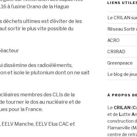
LIENS UTILE
16 à l’usine Orano de la Hague
Le CRILAN su
s déchets ultimes est d’éviter de les
aut sortir le plus vite possible du
Réseau Sortir 
ACRO
réacteur
CRIIRAD
Greenpeace
qui dissémine des radioéléments,
on et isole le plutonium dont on ne sait
Le blog de jeu
ucléaires membres des CLIs de la
À PROPOS DE
de tourner le dos au nucléaire et de
Le
CRILAN
(
C
ues pour la France.
et de
L
utte
A
n
construction d
 EELV Manche, EELV Elus CAC et
Flamanville (
centre de retr