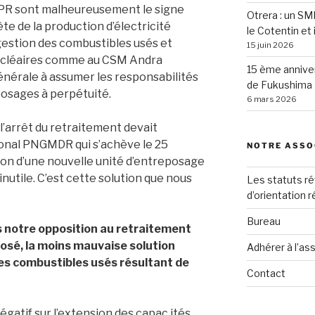
’EPR sont malheureusement le signe
Otrera : un SM
ète de la production d’électricité
le Cotentin et 
a gestion des combustibles usés et
15 juin 2026
nucléaires comme au CSM Andra
15 ème anniver
nérale à assumer les responsabilités
de Fukushima
eposages à perpétuité.
6 mars 2026
l’arrêt du retraitement devait
ional PNGMDR qui s’achève le 25
NOTRE ASSO
ion d’une nouvelle unité d’entreposage
inutile. C’est cette solution que nous
Les statuts ré
d’orientation 
Bureau
s notre opposition au retraitement
posé, la moins mauvaise solution
Adhérer à l’as
les combustibles usés résultant de
Contact
gatif sur l’extension des capac ités