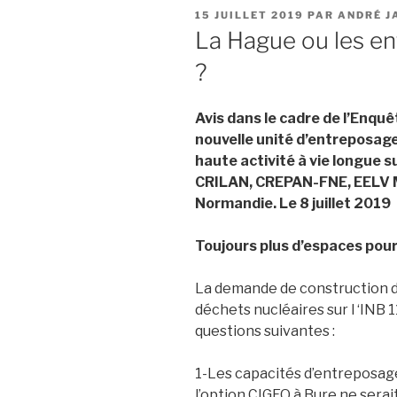
PUBLIÉ
15 JUILLET 2019
PAR
ANDRÉ J
LE
La Hague ou les en
?
Avis dans le cadre de l’Enquê
nouvelle unité d’entreposage
haute activité à vie longue su
CRILAN, CREPAN-FNE, EELV M
Normandie. Le 8 juillet 2019
Toujours plus d’espaces pour
La demande de construction d
déchets nucléaires sur l ‘INB 
questions suivantes :
1-Les capacités d’entreposage
l’option CIGEO à Bure ne serai