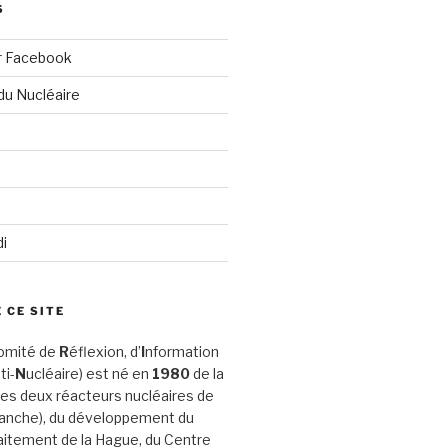
S
r Facebook
du Nucléaire
di
 CE SITE
omité de
R
éflexion, d’
I
nformation
ti-
N
ucléaire) est né en
1980
de la
es deux réacteurs nucléaires de
Manche), du développement du
aitement de la Hague, du Centre