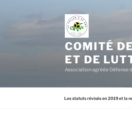
Aller
au
contenu
principal
COMITÉ DE
ET DE LUT
Association agréée Défense d
Les statuts révisés en 2019 et la n