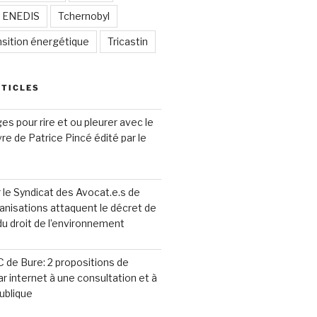
/ ENEDIS
Tchernobyl
nsition énergétique
Tricastin
RTICLES
s pour rire et ou pleurer avec le
ivre de Patrice Pincé édité par le
le Syndicat des Avocat.e.s de
anisations attaquent le décret de
 du droit de l’environnement
 de Bure: 2 propositions de
ar internet à une consultation et à
ublique