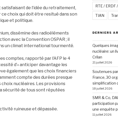
RTE / ERDF 
satisfaisant de l’idée du retraitement,
ce choix qui doit être resitué dans son
TIAN
Tra
que et politique.
onium, dissémine des radioéléments
DERNIERS A
iction avec la Convention OSPAR ; il
dans un climat international tourmenté.
Quelques image
nucléaire: un l
Crilan
des comptes, rapporté par l’AFP le 4
21 juillet 2026
écessité d’« anticiper davantage les
lève également que les choix financiers
Soutenues par 
isamment compte des durées presque
France, 30 org
simplification
 choix nucléaires. Les provisions
18 juillet 2026
a sécurité de tous sont réputées
SMR & Co, DAC
participation p
ctivité ruineuse et dépassée.
une enquête p
11 juillet 2026