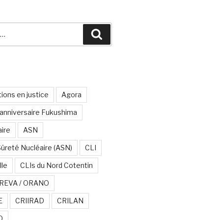
Recherche
ions en justice
Agora
anniversaire Fukushima
aire
ASN
Sûreté Nucléaire (ASN)
CLI
lle
CLIs du Nord Cotentin
REVA / ORANO
E
CRIIRAD
CRILAN
O