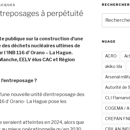
RECHERCHER
ACQUES
treposages à perpétuité
Recherche
pour
:
te publique sur la construction d’une
NUAGE
 des déchets nucléaires ultimes de
r l ‘INB 116 d’ Orano – La Hague.
ACRO
Act
anche, EELV élus CAC et Région
akiko Ida
Arsenal milit
 l’entreposage ?
Autorité de 
’une nouvelle unité d’entreposage des
CLI Flamanvi
116 d’ Orano- La Hague pose les
COGEMA / A
CREPAN FN
 seraient atteintes en 2024, alors que
t au mieux opérationnelle qu ‘en 2030.
CRILAN INF