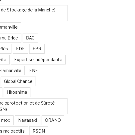
 de Stockage de la Manche)
amanville
uma Brice
DAC
fiés
EDF
EPR
lle
Expertise indépendante
Flamanville
FNE
Global Chance
Hiroshima
Radioprotection et de Sûreté
RSN)
mox
Nagasaki
ORANO
s radioactifs
RSDN