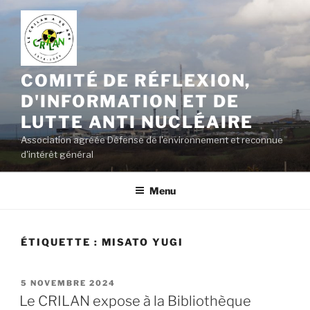
Aller
au
contenu
principal
COMITÉ DE RÉFLEXION,
D'INFORMATION ET DE
LUTTE ANTI NUCLÉAIRE
Association agréée Défense de l'environnement et reconnue
d'intérêt général
Menu
ÉTIQUETTE :
MISATO YUGI
PUBLIÉ
5 NOVEMBRE 2024
LE
Le CRILAN expose à la Bibliothèque