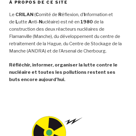
À PROPOS DE CE SITE
Le
CRILAN
(
C
omité de
R
éflexion, d’
I
nformation et
de
L
utte
A
nti-
N
ucléaire) est né en
1980
de la
construction des deux réacteurs nucléaires de
Flamanville (Manche), du développement du centre de
retraitement de la Hague, du Centre de Stockage de la
Manche (ANDRA) et de l’Arsenal de Cherbourg.
Réfléchir, informer, organiser la lutte contre le
nucléaire et toutes les pollutions restent ses
buts encore aujourd’hui.