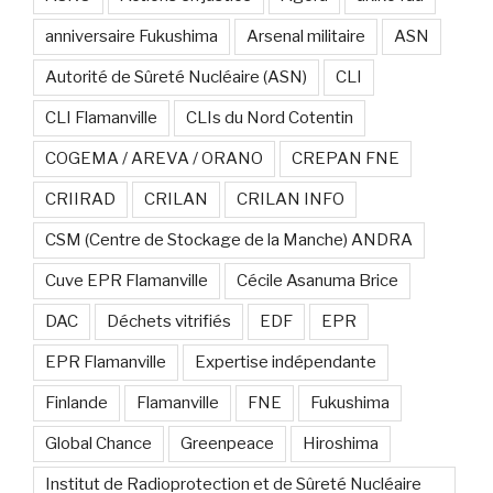
anniversaire Fukushima
Arsenal militaire
ASN
Autorité de Sûreté Nucléaire (ASN)
CLI
CLI Flamanville
CLIs du Nord Cotentin
COGEMA / AREVA / ORANO
CREPAN FNE
CRIIRAD
CRILAN
CRILAN INFO
CSM (Centre de Stockage de la Manche) ANDRA
Cuve EPR Flamanville
Cécile Asanuma Brice
DAC
Déchets vitrifiés
EDF
EPR
EPR Flamanville
Expertise indépendante
Finlande
Flamanville
FNE
Fukushima
Global Chance
Greenpeace
Hiroshima
Institut de Radioprotection et de Sûreté Nucléaire