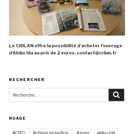
Le CRILAN offre la possibilité d’acheter l’ouvrage
d’Akiko Ida au prix de 2 euros; contact@crilan.fr
RECHERCHER
Recherche
Recher
pour
:
NUAGE
ACRO
Actions en justice
Agora
akiko Ida