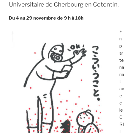
Universitaire de Cherbourg en Cotentin.
Du 4 au 29 novembre de 9 h à 18h
E
n
p
ar
te
na
ria
t
av
e
c
le
C
RI
L