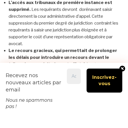
L’accès aux tribunaux de première instance est
supprimé.
Les requérants devront dorénavant saisir
directement la cour administrative d’appel. Cette
suppression du premier degré de juridiction contraint les
requérants à saisir une juridiction plus éloignée et à
supporter le coût d’une représentation obligatoire par
avocat.
Le recours gracieux, qui permettait de prolonger
les délais pour introduire un recours devant le
tribunal, ne produit plus cet effet
, faisant peser sur
des personnes souvent peu averties, la responsabilité
Recevez nos
d’une organisation minutieuse et d’une grande réactivité
nouveaux articles par
face à des porteurs de projets accompagnés par des
email
équipes d’avocats spécialisés.
Les cours administratives d’appel devront traiter
Nous ne spammons
les dossiers dans un délai de 10 mois,
ne permettant
pas !
pas d’instruction précise, d’échanges de mémoires et de
réelle étude de l’impact des projets, si souvent dissimulé
par les porteurs de projet au sein d’études d’impact de