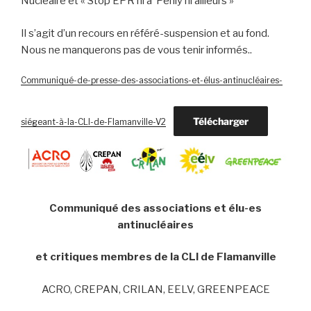
Nucléaire et « Stop EPR ni à Penly ni ailleurs »
Il s’agit d’un recours en référé-suspension et au fond.
Nous ne manquerons pas de vous tenir informés..
Communiqué-de-presse-des-associations-et-élus-antinucléaires-
Télécharger
siégeant-à-la-CLI-de-Flamanville-V2
Communiqué des associations et élu-es
antinucléaires
et critiques membres de la CLI de Flamanville
ACRO, CREPAN, CRILAN, EELV, GREENPEACE