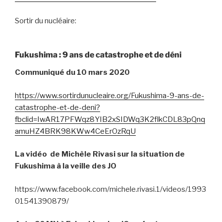
Sortir du nucléaire:
Fukushima : 9 ans de catastrophe et de déni
Communiqué du 10 mars 2020
https://www.sortirdunucleaire.org/Fukushima-9-ans-de-
catastrophe-et-de-deni?
fbclid=IwAR17PFWqz8YIB2xSIDWq3K2flkCDL83pQnq
amuHZ4BRK98KWw4CeErOzRqU
La vidéo de Michèle Rivasi sur la situation de
Fukushima à la veille des JO
https://www.facebook.com/michele.rivasi.1/videos/1993
01541390879/