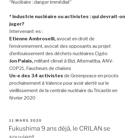
“Nucléaire : danger immédiat”
* Industrie nucléaire ou activistes : qui devrait-on
juger?
Intervenant-es :
Etienne Ambroselli,
avocat en droit de
l’environnement, avocat des opposants au projet
d’enfouissement des déchets nucléaires Cigéo
Jon Palais,
militant climat à Bizi, Alternatiba, ANV-
COP21, Faucheurs de chaises
Un-e des 34 activistes
de Greenpeace en procès
prochainement à Valence pour avoir alerté sur le
vieillissement de la centrale nucléaire du Tricastin en
février 2020
PUBLIÉ
11 MARS 2020
LE
Fukushima 9 ans déjà, le CRILAN se
souvient