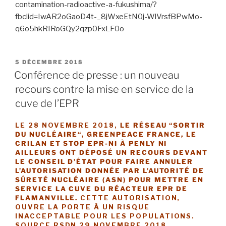
contamination-radioactive-a-fukushima/?
fbclid=IwAR2oGaoD4t-_8jWxeEtN0j-WlVrsfBPwMo-
q6o5hkRIRoGQy2qzp0FxLF0o
PUBLIÉ
5 DÉCEMBRE 2018
LE
Conférence de presse : un nouveau
recours contre la mise en service de la
cuve de l’EPR
LE 28 NOVEMBRE 2018,
LE RÉSEAU “SORTIR
DU NUCLÉAIRE“, GREENPEACE FRANCE, LE
CRILAN ET STOP EPR-NI À PENLY NI
AILLEURS ONT DÉPOSÉ UN RECOURS DEVANT
LE CONSEIL D’ÉTAT POUR FAIRE ANNULER
L’AUTORISATION DONNÉE PAR L’AUTORITÉ DE
SÛRETÉ NUCLÉAIRE (ASN) POUR METTRE EN
SERVICE LA CUVE DU RÉACTEUR EPR DE
FLAMANVILLE.
CETTE AUTORISATION,
OUVRE LA PORTE À UN RISQUE
INACCEPTABLE POUR LES POPULATIONS.
SOURCE RSDN 29 NOVEMBRE 2018