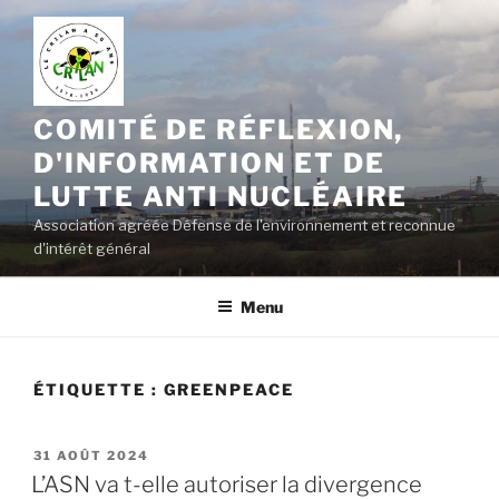
Aller
au
contenu
principal
COMITÉ DE RÉFLEXION,
D'INFORMATION ET DE
LUTTE ANTI NUCLÉAIRE
Association agréée Défense de l'environnement et reconnue
d'intérêt général
Menu
ÉTIQUETTE :
GREENPEACE
PUBLIÉ
31 AOÛT 2024
LE
L’ASN va t-elle autoriser la divergence