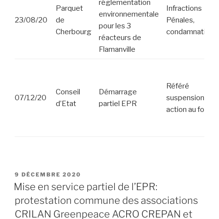
réglementation
Parquet
Infractions
environnementale
23/08/20
de
Pénales,
pour les 3
Cherbourg
condamnations
réacteurs de
Flamanville
Référé
Conseil
Démarrage
07/12/20
suspension et
d’Etat
partiel EPR
action au fond
PUBLIÉ
9 DÉCEMBRE 2020
LE
Mise en service partiel de l’EPR:
protestation commune des associations
CRILAN Greenpeace ACRO CREPAN et