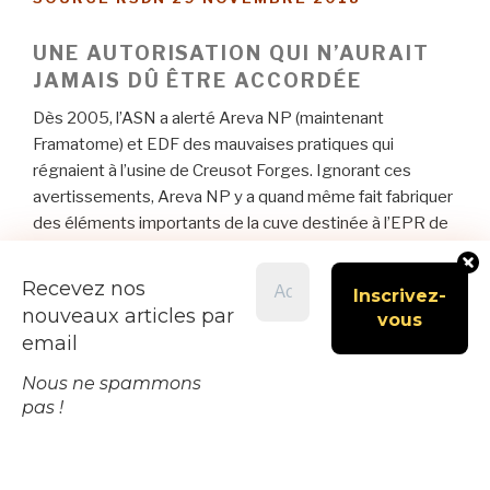
UNE AUTORISATION QUI N’AURAIT
JAMAIS DÛ ÊTRE ACCORDÉE
Dès 2005, l’ASN a alerté Areva NP (maintenant
Framatome) et EDF des mauvaises pratiques qui
régnaient à l’usine de Creusot Forges. Ignorant ces
avertissements, Areva NP y a quand même fait fabriquer
des éléments importants de la cuve destinée à l’EPR de
Flamanville. Comme l’atteste la correspondance entre
Areva et l’ASN, l’industriel a passé outre les remarques
Recevez nos
de cette dernière sur les processus de fabrication de cet
nouveaux articles par
équipement. Or, une fois la cuve irréversiblement installée
email
dans le réacteur, Areva a averti l’ASN qu’elle comportait
un défaut remettant en question sa solidité !
Nous ne spammons
pas !
Après avoir qualifié cette anomalie de « très sérieuse »,
l’ASN a pourtant proposé à Areva d’introduire une
demande de dérogation. Malgré les protestations de