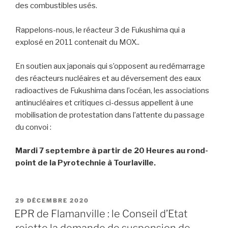
des combustibles usés.
Rappelons-nous, le réacteur 3 de Fukushima qui a
explosé en 2011 contenait du MOX..
En soutien aux japonais qui s’opposent au redémarrage
des réacteurs nucléaires et au déversement des eaux
radioactives de Fukushima dans l’océan, les associations
antinucléaires et critiques ci-dessus appellent à une
mobilisation de protestation dans l’attente du passage
du convoi :
Mardi 7 septembre à partir de 20 Heures au rond-
point de la Pyrotechnie à Tourlaville.
PUBLIÉ
29 DÉCEMBRE 2020
LE
EPR de Flamanville : le Conseil d’Etat
rejette la demande de suspension de