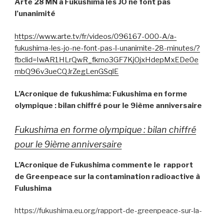
Arte 28 MN à Fukushima les JO ne font pas
l’unanimité
https://www.arte.tv/fr/videos/096167-000-A/a-
fukushima-les-jo-ne-font-pas-l-unanimite-28-minutes/?
fbclid=IwAR1HLrQwR_fkrno3GF7KjOjxHdepMxEDe0e
mbQ96v3ueCQJrZegLenGSqlE
L’Acronique de fukushima:
Fukushima en forme
olympique : bilan chiffré pour le 9ième anniversaire
Fukushima en forme olympique : bilan chiffré
pour le 9ième anniversaire
L’Acronique de Fukushima commente le
rapport
de Greenpeace sur la contamination radioactive à
Fulushima
https://fukushima.eu.org/rapport-de-greenpeace-sur-la-