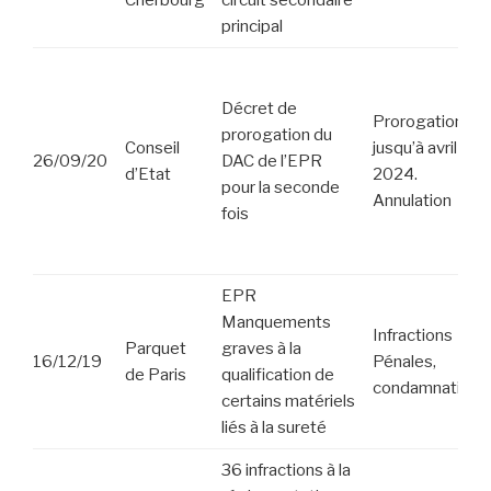
Cherbourg
circuit secondaire
principal
Décret de
Prorogation
prorogation du
Conseil
jusqu’à avril
26/09/20
DAC de l’EPR
d’Etat
2024.
pour la seconde
Annulation
fois
EPR
Manquements
Infractions
Parquet
graves à la
16/12/19
Pénales,
de Paris
qualification de
condamnations
certains matériels
liés à la sureté
36 infractions à la