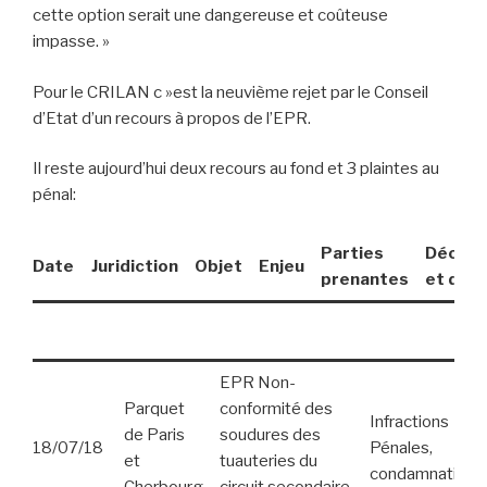
cette option serait une dangereuse et coûteuse
impasse. »
Pour le CRILAN c »est la neuvième rejet par le Conseil
d’Etat d’un recours à propos de l’EPR.
Il reste aujourd’hui deux recours au fond et 3 plaintes au
pénal:
Parties
Décisi
Date
Juridiction
Objet
Enjeu
prenantes
et dat
EPR Non-
Parquet
conformité des
Infractions
de Paris
soudures des
18/07/18
Pénales,
et
tuauteries du
condamnations