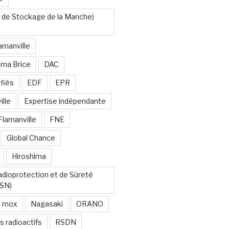
 de Stockage de la Manche)
amanville
uma Brice
DAC
fiés
EDF
EPR
lle
Expertise indépendante
Flamanville
FNE
Global Chance
Hiroshima
Radioprotection et de Sûreté
RSN)
mox
Nagasaki
ORANO
s radioactifs
RSDN