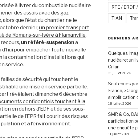
orisée à livrer du combustible nucléaire
RTE / ERDF 
à mener des essais avec des gaz
TIAN
Tra
s, alors que l’état du chantier ne le
 octobre dernier,
un premier transport
tué de Romans-sur-Isère à Flamanville
.
DERNIERS A
 recours,
un référé-suspension
a
urd’hui pour empêcher toute nouvelle
Quelques image
m la contamination d’installations qui
nucléaire: un l
en service.
Crilan
21 juillet 2026
ailles de sécurité qui touchent le
Soutenues par 
tifiable une mise en service partielle.
France, 30 org
art révélaient dimanche 6 décembre
simplification
documents confidentiels touchant à la
18 juillet 2026
ation en dehors d’EDF et de ses sous-
SMR & Co, DAC
rtielle de l’EPR fait courir des risques
participation p
 population et à l’environnement.
une enquête p
11 juillet 2026