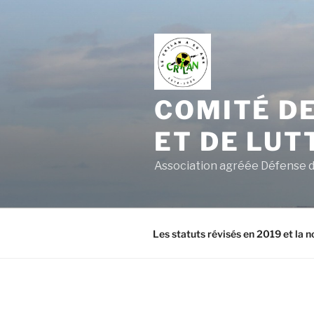
Aller
au
contenu
principal
COMITÉ DE
ET DE LUT
Association agréée Défense d
Les statuts révisés en 2019 et la n