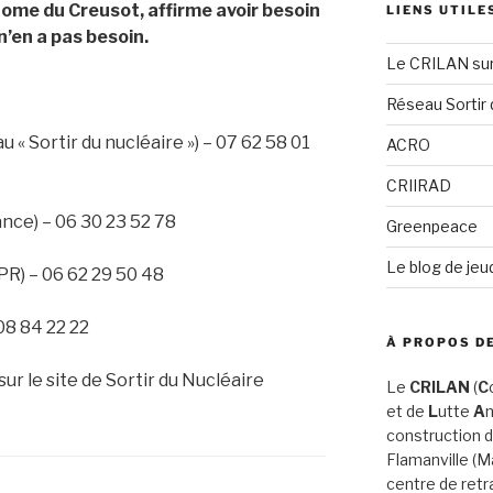
tome du Creusot, affirme avoir besoin
LIENS UTILE
 n’en a pas besoin.
Le CRILAN su
Réseau Sortir 
u « Sortir du nucléaire ») – 07 62 58 01
ACRO
CRIIRAD
nce) – 06 30 23 52 78
Greenpeace
Le blog de jeu
R) – 06 62 29 50 48
08 84 22 22
À PROPOS DE
sur le site de Sortir du Nucléaire
Le
CRILAN
(
C
et de
L
utte
A
n
construction d
Flamanville (
centre de retr