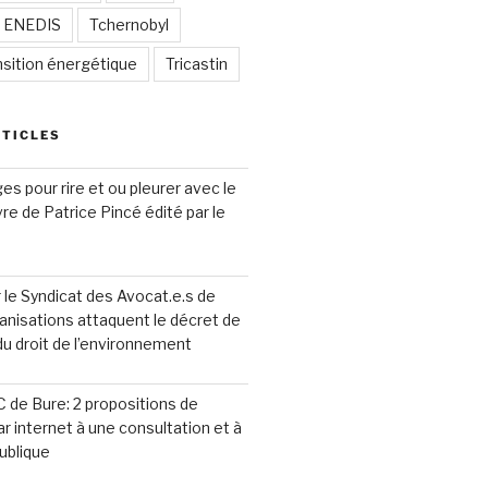
/ ENEDIS
Tchernobyl
nsition énergétique
Tricastin
RTICLES
s pour rire et ou pleurer avec le
ivre de Patrice Pincé édité par le
le Syndicat des Avocat.e.s de
anisations attaquent le décret de
 du droit de l’environnement
 de Bure: 2 propositions de
ar internet à une consultation et à
ublique