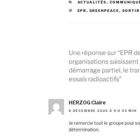
CATÉGORIES
ACTUALITÉS
,
COMMUNIQU
ÉTIQUETTES
EPR
,
GREENPEACE
,
SORTIR
Une réponse sur “EPR de 
organisations saisissent
démarrage partiel, le tr
essais radioactifs”
HERZOG Claire
8 DÉCEMBRE 2020 À 9 H 55 MIN
Je remercie tout le groupe pour 
détermination.