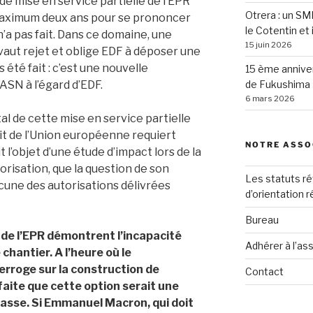
de mise en service partielle de l’EPR
Otrera : un SM
 maximum deux ans pour se prononcer
le Cotentin et 
n’a pas fait. Dans ce domaine, une
15 juin 2026
aut rejet et oblige EDF à déposer une
été fait : c’est une nouvelle
15 ème anniver
ASN à l’égard d’EDF.
de Fukushima
6 mars 2026
l de cette mise en service partielle
oit de l’Union européenne requiert
NOTRE ASSO
t l’objet d’une étude d’impact lors de la
risation, que la question de son
Les statuts ré
acune des autorisations délivrées
d’orientation 
Bureau
s de l’EPR démontrent l’incapacité
Adhérer à l’as
chantier. A l’heure où le
rroge sur la construction de
Contact
faite que cette option serait une
sse. Si Emmanuel Macron, qui doit