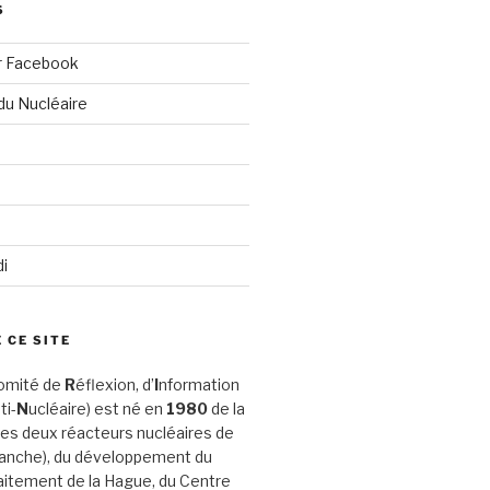
S
r Facebook
du Nucléaire
di
 CE SITE
omité de
R
éflexion, d’
I
nformation
ti-
N
ucléaire) est né en
1980
de la
es deux réacteurs nucléaires de
Manche), du développement du
aitement de la Hague, du Centre