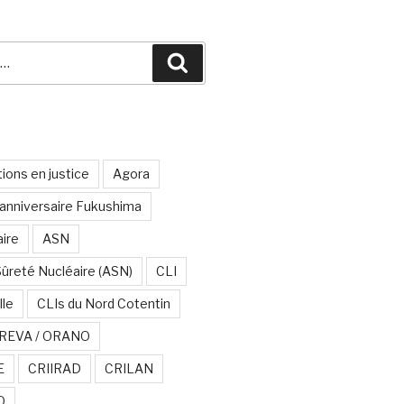
Recherche
ions en justice
Agora
anniversaire Fukushima
aire
ASN
Sûreté Nucléaire (ASN)
CLI
lle
CLIs du Nord Cotentin
REVA / ORANO
E
CRIIRAD
CRILAN
O