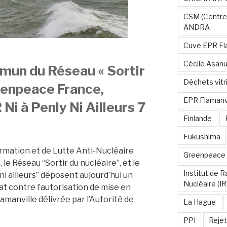
CSM (Centre
ANDRA
Cuve EPR Fl
Cécile Asan
un du Réseau « Sortir
Déchets vitri
reenpeace France,
EPR Flamanvi
i à Penly Ni Ailleurs 7
Finlande
Fukushima
ormation et de Lutte Anti-Nucléaire
Greenpeace
e Réseau “Sortir du nucléaire”, et le
Institut de 
ni ailleurs” déposent aujourd’hui un
Nucléaire (I
at contre l’autorisation de mise en
lamanville délivrée par l’Autorité de
La Hague
PPI
Rejet