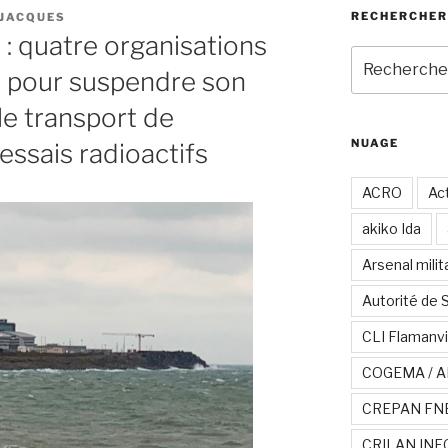
RECHERCHER
 JACQUES
 : quatre organisations
Recherche
ce pour suspendre son
pour
:
le transport de
NUAGE
essais radioactifs
ACRO
Act
akiko Ida
Arsenal milit
Autorité de 
CLI Flamanvi
COGEMA / A
CREPAN FN
CRILAN INF