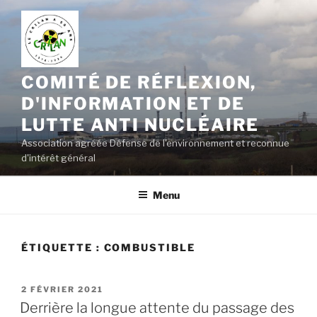
Aller
au
contenu
principal
COMITÉ DE RÉFLEXION,
D'INFORMATION ET DE
LUTTE ANTI NUCLÉAIRE
Association agréée Défense de l'environnement et reconnue
d'intérêt général
Menu
ÉTIQUETTE :
COMBUSTIBLE
PUBLIÉ
2 FÉVRIER 2021
LE
Derrière la longue attente du passage des