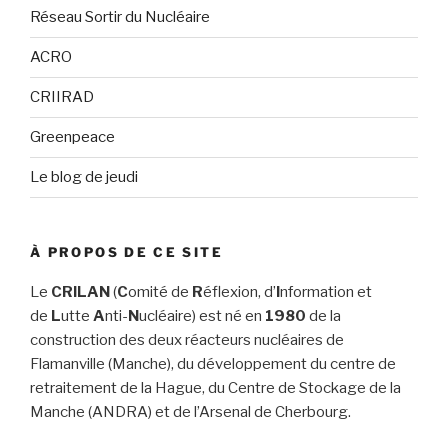
Réseau Sortir du Nucléaire
ACRO
CRIIRAD
Greenpeace
Le blog de jeudi
À PROPOS DE CE SITE
Le
CRILAN
(
C
omité de
R
éflexion, d’
I
nformation et
de
L
utte
A
nti-
N
ucléaire) est né en
1980
de la
construction des deux réacteurs nucléaires de
Flamanville (Manche), du développement du centre de
retraitement de la Hague, du Centre de Stockage de la
Manche (ANDRA) et de l’Arsenal de Cherbourg.