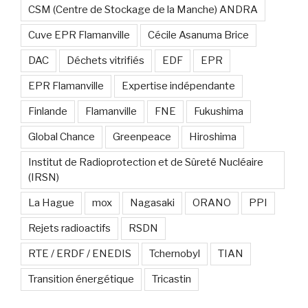
CSM (Centre de Stockage de la Manche) ANDRA
Cuve EPR Flamanville
Cécile Asanuma Brice
DAC
Déchets vitrifiés
EDF
EPR
EPR Flamanville
Expertise indépendante
Finlande
Flamanville
FNE
Fukushima
Global Chance
Greenpeace
Hiroshima
Institut de Radioprotection et de Sûreté Nucléaire
(IRSN)
La Hague
mox
Nagasaki
ORANO
PPI
Rejets radioactifs
RSDN
RTE / ERDF / ENEDIS
Tchernobyl
TIAN
Transition énergétique
Tricastin