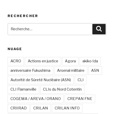
RECHERCHER
Recherche
Recher
pour
:
NUAGE
ACRO
Actions en justice
Agora
akiko Ida
anniversaire Fukushima
Arsenal militaire
ASN
Autorité de Sûreté Nucléaire (ASN)
CLI
CLI Flamanville
CLIs du Nord Cotentin
COGEMA / AREVA / ORANO
CREPAN FNE
CRIIRAD
CRILAN
CRILAN INFO