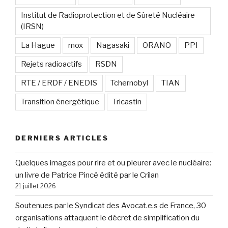
Institut de Radioprotection et de Sûreté Nucléaire
(IRSN)
La Hague
mox
Nagasaki
ORANO
PPI
Rejets radioactifs
RSDN
RTE / ERDF / ENEDIS
Tchernobyl
TIAN
Transition énergétique
Tricastin
DERNIERS ARTICLES
Quelques images pour rire et ou pleurer avec le nucléaire:
un livre de Patrice Pincé édité par le Crilan
21 juillet 2026
Soutenues par le Syndicat des Avocat.e.s de France, 30
organisations attaquent le décret de simplification du