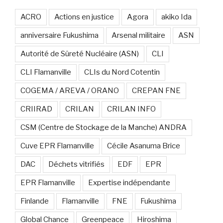
ACRO
Actions en justice
Agora
akiko Ida
anniversaire Fukushima
Arsenal militaire
ASN
Autorité de Sûreté Nucléaire (ASN)
CLI
CLI Flamanville
CLIs du Nord Cotentin
COGEMA / AREVA / ORANO
CREPAN FNE
CRIIRAD
CRILAN
CRILAN INFO
CSM (Centre de Stockage de la Manche) ANDRA
Cuve EPR Flamanville
Cécile Asanuma Brice
DAC
Déchets vitrifiés
EDF
EPR
EPR Flamanville
Expertise indépendante
Finlande
Flamanville
FNE
Fukushima
Global Chance
Greenpeace
Hiroshima