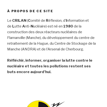
À PROPOS DE CE SITE
Le
CRILAN
(
C
omité de
R
éflexion, d’
I
nformation et
de
L
utte
A
nti-
N
ucléaire) est né en
1980
de la
construction des deux réacteurs nucléaires de
Flamanville (Manche), du développement du centre de
retraitement de la Hague, du Centre de Stockage de la
Manche (ANDRA) et de l’Arsenal de Cherbourg.
Réfléchir, informer, organiser la lutte contre le
nucléaire et toutes les pollutions restent ses
buts encore aujourd’hui.