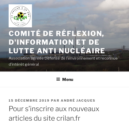
Aller
au
contenu
principal
COMITÉ DE RÉFLEXION,
D'INFORMATION ET DE
LUTTE ANTI NUCLÉAIRE
Association agréée Défense de l'environnement et reconnue
d'intérêt général
Menu
PUBLIÉ
15 DÉCEMBRE 2019
PAR
ANDRÉ JACQUES
LE
Pour s’inscrire aux nouveaux
articles du site crilan.fr