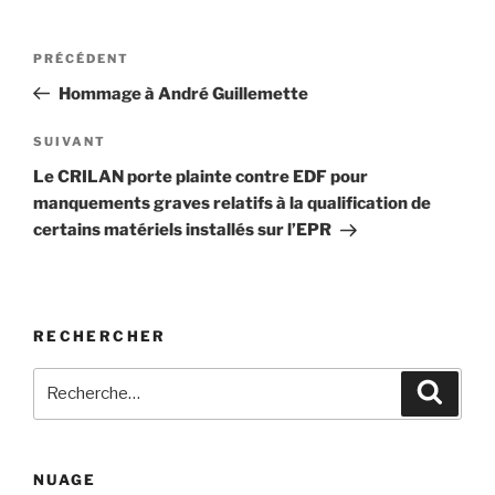
Navigation
Article
PRÉCÉDENT
de
précédent
Hommage à André Guillemette
l’article
Article
SUIVANT
suivant
Le CRILAN porte plainte contre EDF pour
manquements graves relatifs à la qualification de
certains matériels installés sur l’EPR
RECHERCHER
Recherche
Recher
pour
:
NUAGE