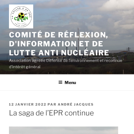
Aller
au
contenu
principal
COMITÉ DE RÉFLEXION,
D'INFORMATION ET DE
LUTTE ANTI NUCLÉAIRE
Association agréée Défense de l'environnement et reconnue
d'intérêt général
Menu
PUBLIÉ
12 JANVIER 2022
PAR
ANDRÉ JACQUES
LE
La saga de l’EPR continue