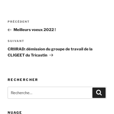
Navigation
Article
PRÉCÉDENT
de
précédent
Meilleurs voeux 2022 !
l’article
Article
SUIVANT
suivant
CRIIRAD: démission du groupe de travail de la
CLIGEET du Tricastin
RECHERCHER
Recherche
Recher
pour
:
NUAGE