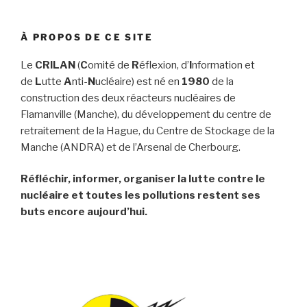
À PROPOS DE CE SITE
Le
CRILAN
(
C
omité de
R
éflexion, d’
I
nformation et
de
L
utte
A
nti-
N
ucléaire) est né en
1980
de la
construction des deux réacteurs nucléaires de
Flamanville (Manche), du développement du centre de
retraitement de la Hague, du Centre de Stockage de la
Manche (ANDRA) et de l’Arsenal de Cherbourg.
Réfléchir, informer, organiser la lutte contre le
nucléaire et toutes les pollutions restent ses
buts encore aujourd’hui.