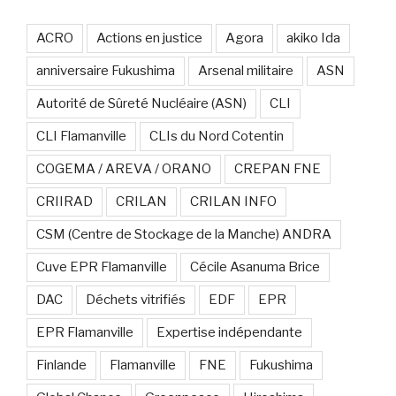
ACRO
Actions en justice
Agora
akiko Ida
anniversaire Fukushima
Arsenal militaire
ASN
Autorité de Sûreté Nucléaire (ASN)
CLI
CLI Flamanville
CLIs du Nord Cotentin
COGEMA / AREVA / ORANO
CREPAN FNE
CRIIRAD
CRILAN
CRILAN INFO
CSM (Centre de Stockage de la Manche) ANDRA
Cuve EPR Flamanville
Cécile Asanuma Brice
DAC
Déchets vitrifiés
EDF
EPR
EPR Flamanville
Expertise indépendante
Finlande
Flamanville
FNE
Fukushima