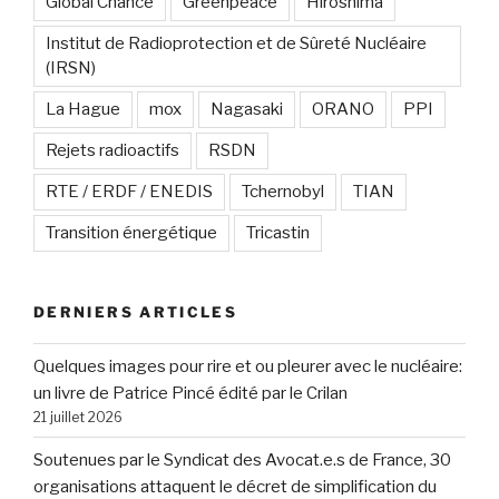
Global Chance
Greenpeace
Hiroshima
Institut de Radioprotection et de Sûreté Nucléaire
(IRSN)
La Hague
mox
Nagasaki
ORANO
PPI
Rejets radioactifs
RSDN
RTE / ERDF / ENEDIS
Tchernobyl
TIAN
Transition énergétique
Tricastin
DERNIERS ARTICLES
Quelques images pour rire et ou pleurer avec le nucléaire:
un livre de Patrice Pincé édité par le Crilan
21 juillet 2026
Soutenues par le Syndicat des Avocat.e.s de France, 30
organisations attaquent le décret de simplification du