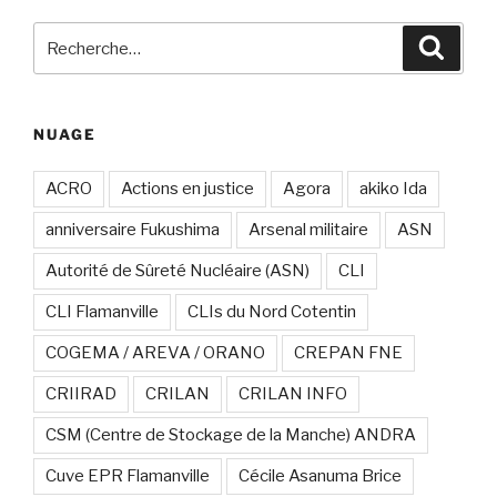
Recherche
Recher
pour
:
NUAGE
ACRO
Actions en justice
Agora
akiko Ida
anniversaire Fukushima
Arsenal militaire
ASN
Autorité de Sûreté Nucléaire (ASN)
CLI
CLI Flamanville
CLIs du Nord Cotentin
COGEMA / AREVA / ORANO
CREPAN FNE
CRIIRAD
CRILAN
CRILAN INFO
CSM (Centre de Stockage de la Manche) ANDRA
Cuve EPR Flamanville
Cécile Asanuma Brice