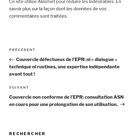
Ce site utilise Akismet pour réduire les indésirables.
En
savoir plus sur la façon dont les données de vos
commentaires sont traitées
.
Navigation
Article
PRÉCÉDENT
de
précédent
Couvercle défectueux de l’EPR: ni « dialogue »
l’article
technique ni rustines, une expertise indépendante
avant tout !
Article
SUIVANT
suivant
Couvercle non conforme de l’EPR: consultation ASN
en cours pour une prolongation de son utilisation.
RECHERCHER