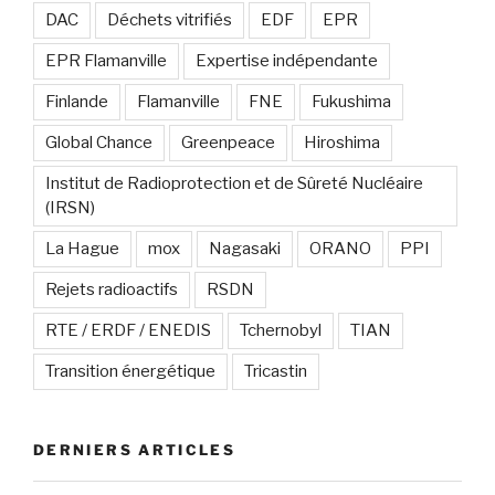
DAC
Déchets vitrifiés
EDF
EPR
EPR Flamanville
Expertise indépendante
Finlande
Flamanville
FNE
Fukushima
Global Chance
Greenpeace
Hiroshima
Institut de Radioprotection et de Sûreté Nucléaire
(IRSN)
La Hague
mox
Nagasaki
ORANO
PPI
Rejets radioactifs
RSDN
RTE / ERDF / ENEDIS
Tchernobyl
TIAN
Transition énergétique
Tricastin
DERNIERS ARTICLES