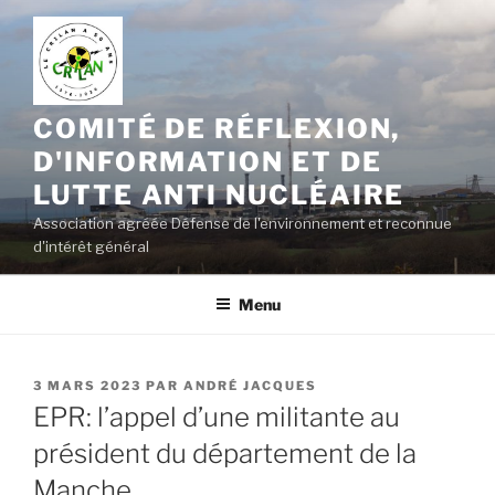
Aller
au
contenu
principal
COMITÉ DE RÉFLEXION,
D'INFORMATION ET DE
LUTTE ANTI NUCLÉAIRE
Association agréée Défense de l'environnement et reconnue
d'intérêt général
Menu
PUBLIÉ
3 MARS 2023
PAR
ANDRÉ JACQUES
LE
EPR: l’appel d’une militante au
président du département de la
Manche