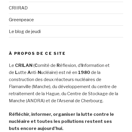
CRIIRAD
Greenpeace
Le blog de jeudi
À PROPOS DE CE SITE
Le
CRILAN
(
C
omité de
R
éflexion, d’
I
nformation et
de
L
utte
A
nti-
N
ucléaire) est né en
1980
de la
construction des deux réacteurs nucléaires de
Flamanville (Manche), du développement du centre de
retraitement de la Hague, du Centre de Stockage de la
Manche (ANDRA) et de l’Arsenal de Cherbourg.
Réfléchir, informer, organiser la lutte contre le
nucléaire et toutes les pollutions restent ses
buts encore aujourd’hui.