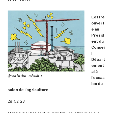
Lettre
ouvert
e au
Présid
ent du
Consei
l
Départ
ement
al à
@sortirdunucleaire
l’occas
ion du
salon de l’agriculture
28-02-23