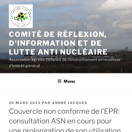
Aller
au
contenu
principal
COMITÉ DE RÉFLEXION,
D'INFORMATION ET DE
LUTTE ANTI NUCLÉAIRE
Association agréée Défense de l'environnement et reconnue
d'intérêt général
Menu
PUBLIÉ
28 MARS 2023
PAR
ANDRÉ JACQUES
LE
Couvercle non conforme de l’EPR:
consultation ASN en cours pour
une prolongation de son utilisation.