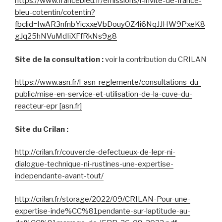
https://www.francebleu.fr/emissions/l-invite-de-france-
bleu-cotentin/cotentin?
fbclid=IwAR3nfnbYicxxeVbDouyOZ4i6NqJJHW9PxeK8
gJq25hNVuMdIiXFfRkNs9g8
Site de la consultation :
voir la contribution du CRILAN
https://www.asn.fr/l-asn-reglemente/consultations-du-
public/mise-en-service-et-utilisation-de-la-cuve-du-
reacteur-epr [asn.fr]
Site du Crilan :
http://crilan.fr/couvercle-defectueux-de-lepr-ni-
dialogue-technique-ni-rustines-une-expertise-
independante-avant-tout/
http://crilan.fr/storage/2022/09/CRILAN-Pour-une-
expertise-inde%CC%81pendante-sur-laptitude-au-