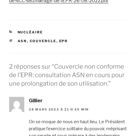
de%CC%81marrage-de-lEPR-26-08-2022.pdf
CATÉGORIES
NUCLÉAIRE
ÉTIQUETTES
ASN
,
COUVERCLE
,
EPR
2 réponses sur “Couvercle non conforme
de l’EPR: consultation ASN en cours pour
une prolongation de son utilisation.”
Gillier
28 MARS 2023 À 21 H 45 MIN
On se moque de nous en haut lieu. Le Président
pratique l’exercice solitaire du pouvoir, méprisant
son peuple et nous prépare à des lendemains