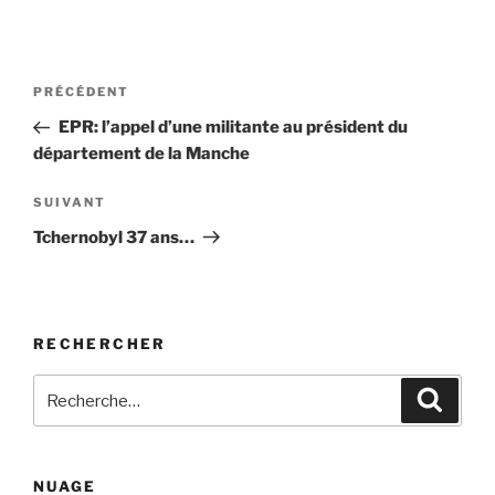
Navigation
Article
PRÉCÉDENT
de
précédent
EPR: l’appel d’une militante au président du
l’article
département de la Manche
Article
SUIVANT
suivant
Tchernobyl 37 ans…
RECHERCHER
Recherche
Recher
pour
:
NUAGE