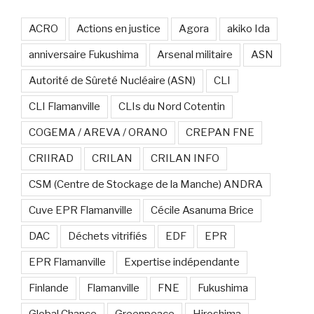
ACRO
Actions en justice
Agora
akiko Ida
anniversaire Fukushima
Arsenal militaire
ASN
Autorité de Sûreté Nucléaire (ASN)
CLI
CLI Flamanville
CLIs du Nord Cotentin
COGEMA / AREVA / ORANO
CREPAN FNE
CRIIRAD
CRILAN
CRILAN INFO
CSM (Centre de Stockage de la Manche) ANDRA
Cuve EPR Flamanville
Cécile Asanuma Brice
DAC
Déchets vitrifiés
EDF
EPR
EPR Flamanville
Expertise indépendante
Finlande
Flamanville
FNE
Fukushima
Global Chance
Greenpeace
Hiroshima