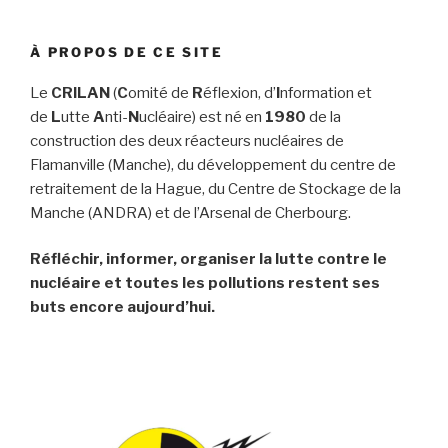
À PROPOS DE CE SITE
Le
CRILAN
(
C
omité de
R
éflexion, d’
I
nformation et
de
L
utte
A
nti-
N
ucléaire) est né en
1980
de la
construction des deux réacteurs nucléaires de
Flamanville (Manche), du développement du centre de
retraitement de la Hague, du Centre de Stockage de la
Manche (ANDRA) et de l’Arsenal de Cherbourg.
Réfléchir, informer, organiser la lutte contre le
nucléaire et toutes les pollutions restent ses
buts encore aujourd’hui.