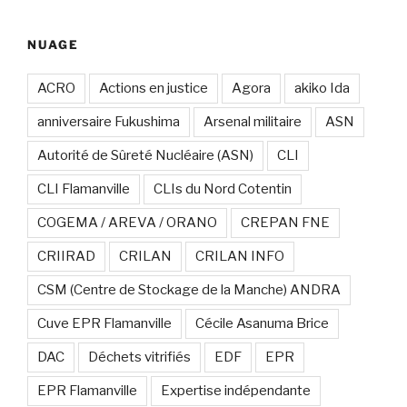
:
NUAGE
ACRO
Actions en justice
Agora
akiko Ida
anniversaire Fukushima
Arsenal militaire
ASN
Autorité de Sûreté Nucléaire (ASN)
CLI
CLI Flamanville
CLIs du Nord Cotentin
COGEMA / AREVA / ORANO
CREPAN FNE
CRIIRAD
CRILAN
CRILAN INFO
CSM (Centre de Stockage de la Manche) ANDRA
Cuve EPR Flamanville
Cécile Asanuma Brice
DAC
Déchets vitrifiés
EDF
EPR
EPR Flamanville
Expertise indépendante