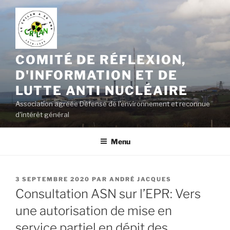
Aller
au
contenu
principal
COMITÉ DE RÉFLEXION,
D'INFORMATION ET DE
LUTTE ANTI NUCLÉAIRE
Association agréée Défense de l'environnement et reconnue
d'intérêt général
Menu
PUBLIÉ
3 SEPTEMBRE 2020
PAR
ANDRÉ JACQUES
LE
Consultation ASN sur l’EPR: Vers
une autorisation de mise en
service partiel en dépit des