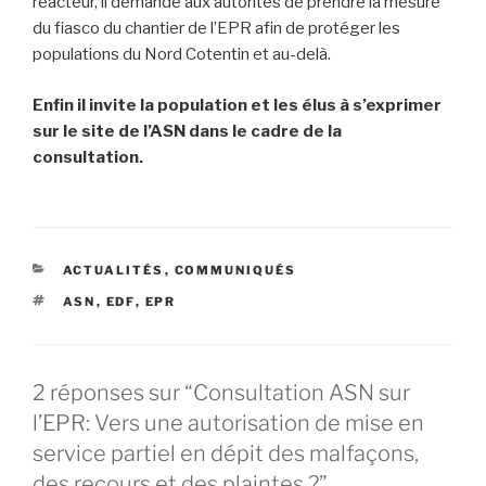
réacteur, il demande aux autorités de prendre la mesure
du fiasco du chantier de l’EPR afin de protéger les
populations du Nord Cotentin et au-delà.
Enfin il invite la population et les élus à s’exprimer
sur le site de l’ASN dans le cadre de la
consultation.
CATÉGORIES
ACTUALITÉS
,
COMMUNIQUÉS
ÉTIQUETTES
ASN
,
EDF
,
EPR
2 réponses sur “Consultation ASN sur
l’EPR: Vers une autorisation de mise en
service partiel en dépit des malfaçons,
des recours et des plaintes ?”