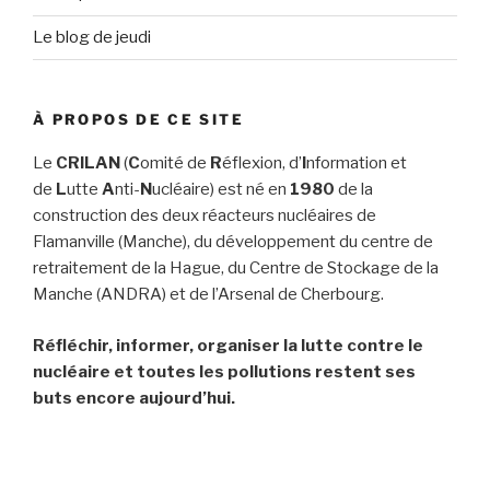
Le blog de jeudi
À PROPOS DE CE SITE
Le
CRILAN
(
C
omité de
R
éflexion, d’
I
nformation et
de
L
utte
A
nti-
N
ucléaire) est né en
1980
de la
construction des deux réacteurs nucléaires de
Flamanville (Manche), du développement du centre de
retraitement de la Hague, du Centre de Stockage de la
Manche (ANDRA) et de l’Arsenal de Cherbourg.
Réfléchir, informer, organiser la lutte contre le
nucléaire et toutes les pollutions restent ses
buts encore aujourd’hui.