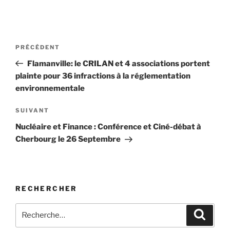
Navigation
Article
PRÉCÉDENT
de
précédent
Flamanville: le CRILAN et 4 associations portent
l’article
plainte pour 36 infractions à la réglementation
environnementale
Article
SUIVANT
suivant
Nucléaire et Finance : Conférence et Ciné-débat à
Cherbourg le 26 Septembre
RECHERCHER
Recherche
Recher
pour