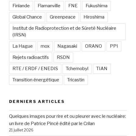
Finlande
Flamanville
FNE
Fukushima
Global Chance
Greenpeace
Hiroshima
Institut de Radioprotection et de Sûreté Nucléaire
(IRSN)
La Hague
mox
Nagasaki
ORANO
PPI
Rejets radioactifs
RSDN
RTE / ERDF / ENEDIS
Tchernobyl
TIAN
Transition énergétique
Tricastin
DERNIERS ARTICLES
Quelques images pour rire et ou pleurer avec le nucléaire:
un livre de Patrice Pincé édité par le Crilan
21 juillet 2026