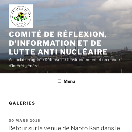
Aller
au
contenu
principal
COMITÉ DE RÉFLEXION,
D'INFORMATION ET DE
LUTTE ANTI NUCLÉAIRE
Association agréée Défense de l'environnement et reconnue
d'intérêt général
Menu
GALERIES
PUBLIÉ
30 MARS 2018
LE
Retour sur la venue de Naoto Kan dans le