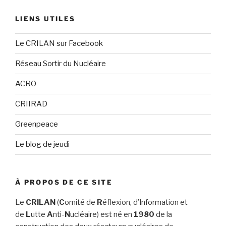
LIENS UTILES
Le CRILAN sur Facebook
Réseau Sortir du Nucléaire
ACRO
CRIIRAD
Greenpeace
Le blog de jeudi
À PROPOS DE CE SITE
Le
CRILAN
(
C
omité de
R
éflexion, d’
I
nformation et
de
L
utte
A
nti-
N
ucléaire) est né en
1980
de la