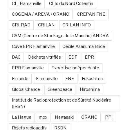
CLI Flamanville
CLIs du Nord Cotentin
COGEMA / AREVA / ORANO
CREPAN FNE
CRIIRAD
CRILAN
CRILAN INFO
CSM (Centre de Stockage de la Manche) ANDRA
Cuve EPR Flamanville
Cécile Asanuma Brice
DAC
Déchets vitrifiés
EDF
EPR
EPR Flamanville
Expertise indépendante
Finlande
Flamanville
FNE
Fukushima
Global Chance
Greenpeace
Hiroshima
Institut de Radioprotection et de Sûreté Nucléaire
(IRSN)
La Hague
mox
Nagasaki
ORANO
PPI
Rejets radioactifs
RSDN