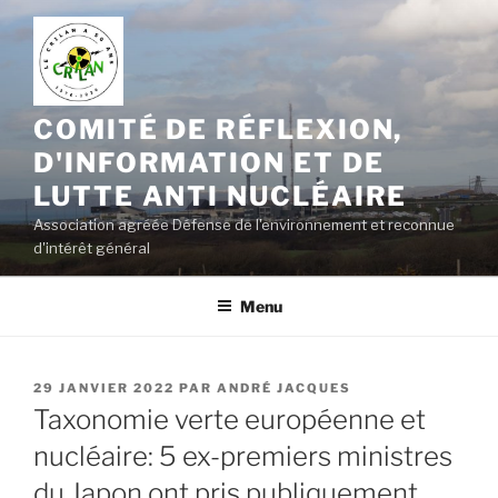
Aller
au
contenu
principal
COMITÉ DE RÉFLEXION,
D'INFORMATION ET DE
LUTTE ANTI NUCLÉAIRE
Association agréée Défense de l'environnement et reconnue
d'intérêt général
Menu
PUBLIÉ
29 JANVIER 2022
PAR
ANDRÉ JACQUES
LE
Taxonomie verte européenne et
nucléaire: 5 ex-premiers ministres
du Japon ont pris publiquement