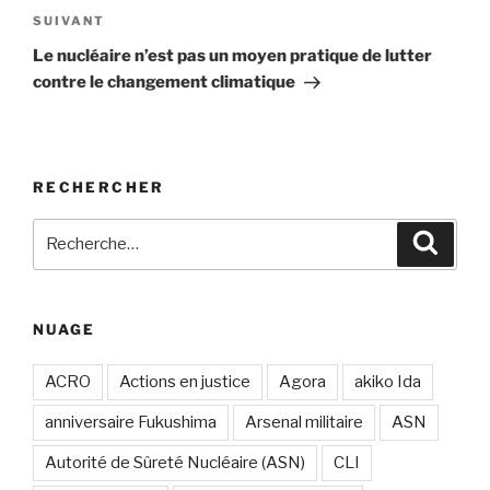
Article
SUIVANT
suivant
Le nucléaire n’est pas un moyen pratique de lutter
contre le changement climatique
RECHERCHER
Recherche
Recher
pour
:
NUAGE
ACRO
Actions en justice
Agora
akiko Ida
anniversaire Fukushima
Arsenal militaire
ASN
Autorité de Sûreté Nucléaire (ASN)
CLI