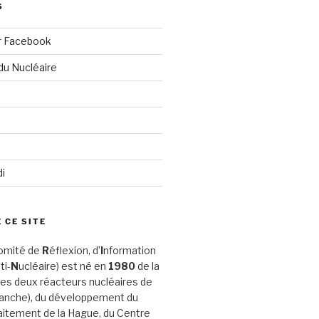
S
r Facebook
du Nucléaire
di
 CE SITE
omité de
R
éflexion, d’
I
nformation
ti-
N
ucléaire) est né en
1980
de la
es deux réacteurs nucléaires de
Manche), du développement du
aitement de la Hague, du Centre