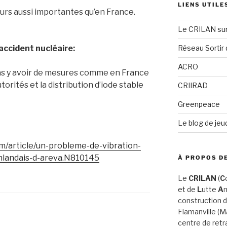
LIENS UTILE
cours aussi importantes qu’en France.
Le CRILAN su
’accident nucléaire:
Réseau Sortir 
ACRO
as y avoir de mesures comme en France
orités et la distribution d’iode stable
CRIIRAD
Greenpeace
Le blog de jeu
m/article/un-probleme-de-vibration-
inlandais-d-areva.N810145
À PROPOS DE
Le
CRILAN
(
C
et de
L
utte
A
n
construction d
Flamanville (
centre de retr