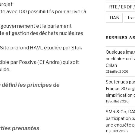
projet
RTE / ERDF 
te avec 100 possibilités pour arriver à
TIAN
Tra
le gouvernement et le parlement
te et gestion des déchets nucléaires
DERNIERS A
 Site profond HAVL étudiée par Stuk
Quelques image
nucléaire: un l
le par Possiva ( Cf Andra ) qui soit
Crilan
lide.
21 juillet 2026
Soutenues par 
défini les principes de
France, 30 org
simplification
18 juillet 2026
SMR & Co, DAC
participation p
une enquête p
rties prenantes
11 juillet 2026