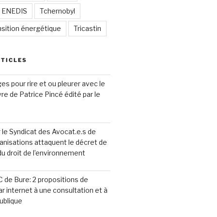
/ ENEDIS
Tchernobyl
nsition énergétique
Tricastin
RTICLES
s pour rire et ou pleurer avec le
ivre de Patrice Pincé édité par le
le Syndicat des Avocat.e.s de
anisations attaquent le décret de
 du droit de l’environnement
 de Bure: 2 propositions de
ar internet à une consultation et à
ublique