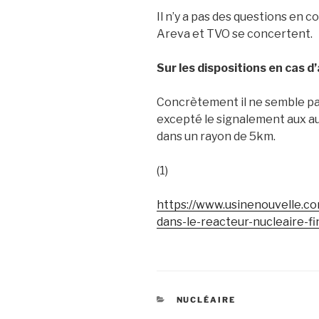
Il n’y a pas des questions en 
Areva et TVO se concertent.
Sur les dispositions en cas d
Concrètement il ne semble p
excepté le signalement aux aut
dans un rayon de 5km.
(1)
https://www.usinenouvelle.co
dans-le-reacteur-nucleaire-f
CATÉGORIES
NUCLÉAIRE