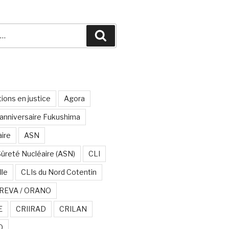
Recherche
ions en justice
Agora
anniversaire Fukushima
aire
ASN
Sûreté Nucléaire (ASN)
CLI
lle
CLIs du Nord Cotentin
REVA / ORANO
E
CRIIRAD
CRILAN
O