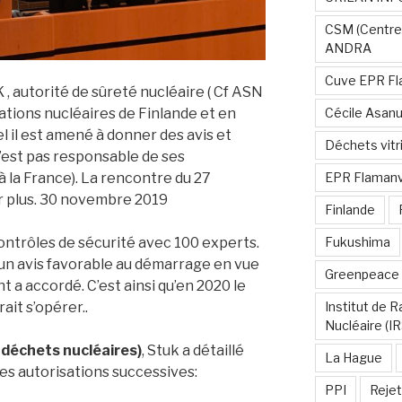
CSM (Centre
ANDRA
Cuve EPR Fl
, autorité de sûreté nucléaire ( Cf ASN
Cécile Asan
llations nucléaires de Finlande et en
el il est amené à donner des avis et
Déchets vitri
n’est pas responsable de ses
EPR Flamanvi
 la France). La rencontre du 27
r plus. 30 novembre 2019
Finlande
Fukushima
 contrôles de sécurité avec 100 experts.
un avis favorable au démarrage en vue
Greenpeace
 a accordé. C’est ainsi qu’en 2020 le
Institut de 
it s’opérer..
Nucléaire (I
x déchets nucléaires)
, Stuk a détaillé
La Hague
les autorisations successives:
PPI
Rejet