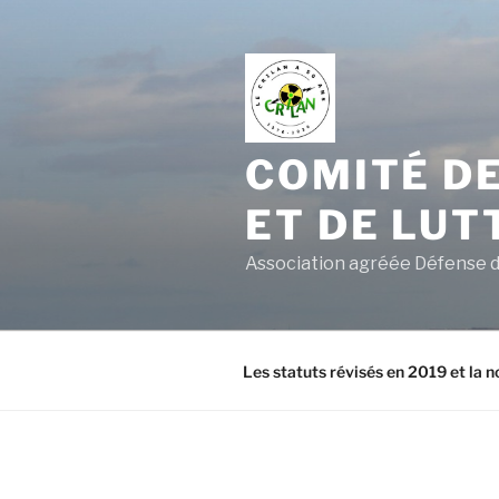
Aller
au
contenu
principal
COMITÉ DE
ET DE LUT
Association agréée Défense d
Les statuts révisés en 2019 et la n