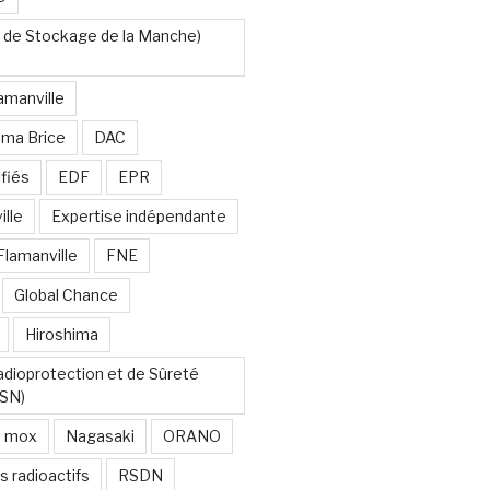
 de Stockage de la Manche)
amanville
uma Brice
DAC
fiés
EDF
EPR
lle
Expertise indépendante
Flamanville
FNE
Global Chance
Hiroshima
Radioprotection et de Sûreté
RSN)
mox
Nagasaki
ORANO
s radioactifs
RSDN