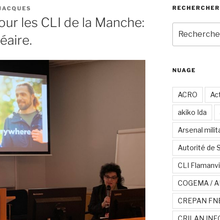
RECHERCHER
JACQUES
our les CLI de la Manche:
Recherche
éaire.
pour
:
NUAGE
ACRO
Act
akiko Ida
Arsenal milit
Autorité de 
CLI Flamanvi
COGEMA / A
CREPAN FN
CRILAN INF