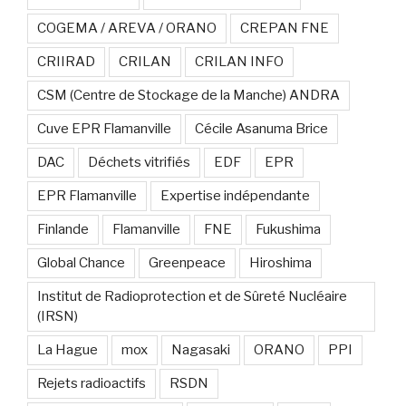
COGEMA / AREVA / ORANO
CREPAN FNE
CRIIRAD
CRILAN
CRILAN INFO
CSM (Centre de Stockage de la Manche) ANDRA
Cuve EPR Flamanville
Cécile Asanuma Brice
DAC
Déchets vitrifiés
EDF
EPR
EPR Flamanville
Expertise indépendante
Finlande
Flamanville
FNE
Fukushima
Global Chance
Greenpeace
Hiroshima
Institut de Radioprotection et de Sûreté Nucléaire
(IRSN)
La Hague
mox
Nagasaki
ORANO
PPI
Rejets radioactifs
RSDN