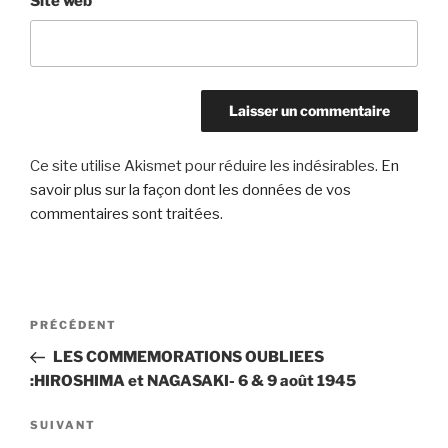
Site web
Ce site utilise Akismet pour réduire les indésirables.
En
savoir plus sur la façon dont les données de vos
commentaires sont traitées
.
Navigation
Article
PRÉCÉDENT
de
précédent
LES COMMEMORATIONS OUBLIEES
l’article
:HIROSHIMA et NAGASAKI- 6 & 9 août 1945
Article
SUIVANT