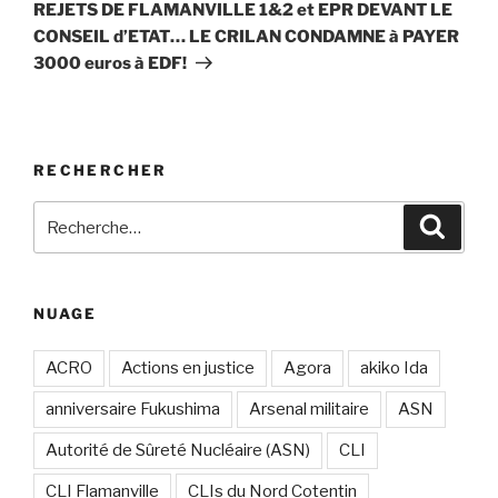
suivant
REJETS DE FLAMANVILLE 1&2 et EPR DEVANT LE
CONSEIL d’ETAT… LE CRILAN CONDAMNE à PAYER
3000 euros à EDF!
RECHERCHER
Recherche
Recher
pour
:
NUAGE
ACRO
Actions en justice
Agora
akiko Ida
anniversaire Fukushima
Arsenal militaire
ASN
Autorité de Sûreté Nucléaire (ASN)
CLI
CLI Flamanville
CLIs du Nord Cotentin