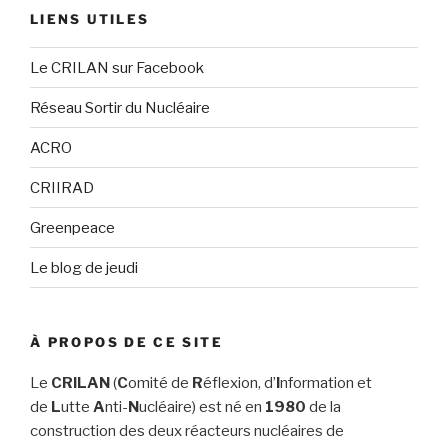
LIENS UTILES
Le CRILAN sur Facebook
Réseau Sortir du Nucléaire
ACRO
CRIIRAD
Greenpeace
Le blog de jeudi
À PROPOS DE CE SITE
Le
CRILAN
(
C
omité de
R
éflexion, d’
I
nformation et
de
L
utte
A
nti-
N
ucléaire) est né en
1980
de la
construction des deux réacteurs nucléaires de