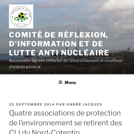
Aller
au
contenu
principal
COMITÉ DE RÉFLEXION,
D'INFORMATION ET DE
LUTTE ANTI NUCLÉAIRE
Association agréée Défense de l'environnement et reconnue
d'intérêt général
Menu
PUBLIÉ
25 SEPTEMBRE 2014
PAR
ANDRÉ JACQUES
LE
Quatre associations de protection
de l’environnement se retirent des
CLI du Nord-Cotentin