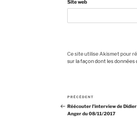
Site web
Ce site utilise Akismet pour ré
sur la façon dont les données
Navigation
Article
PRÉCÉDENT
de
précédent
Réécouter l’interview de Didier
Anger du 08/11/2017
l’article