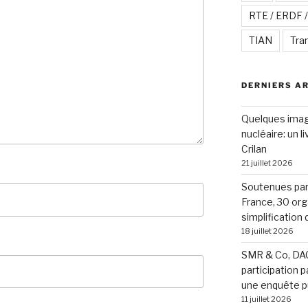
RTE / ERDF 
TIAN
Tra
DERNIERS A
Quelques image
nucléaire: un l
Crilan
21 juillet 2026
Soutenues par 
France, 30 org
simplification
18 juillet 2026
SMR & Co, DAC
participation p
une enquête p
11 juillet 2026