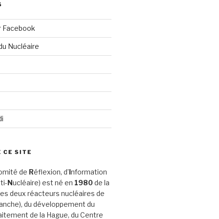
S
r Facebook
du Nucléaire
di
 CE SITE
omité de
R
éflexion, d’
I
nformation
ti-
N
ucléaire) est né en
1980
de la
es deux réacteurs nucléaires de
Manche), du développement du
aitement de la Hague, du Centre