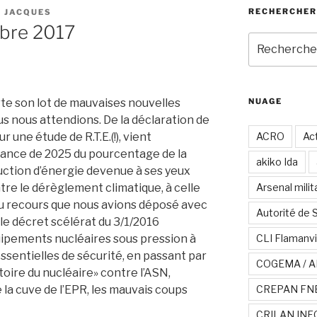
RECHERCHER
 JACQUES
bre 2017
Recherche
pour
:
e son lot de mauvaises nouvelles
NUAGE
ous nous attendions. De la déclaration de
r une étude de R.T.E.(!), vient
ACRO
Act
éance de 2025 du pourcentage de la
akiko Ida
duction d’énergie devenue à ses yeux
tre le dérèglement climatique, à celle
Arsenal milit
 du recours que nous avions déposé avec
Autorité de 
le décret scélérat du 3/1/2016
quipements nucléaires sous pression à
CLI Flamanvi
essentielles de sécurité, en passant par
COGEMA / A
toire du nucléaire» contre l’ASN,
 la cuve de l’EPR, les mauvais coups
CREPAN FN
CRILAN INF