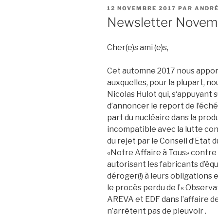
PUBLIÉ
12 NOVEMBRE 2017
PAR
ANDRÉ
LE
Newsletter Novem
Cher(e)s ami (e)s,
Cet automne 2017 nous apport
auxquelles, pour la plupart, n
Nicolas Hulot qui, s‘appuyant su
d’annoncer le report de l’éch
part du nucléaire dans la pro
incompatible avec la lutte con
du rejet par le Conseil d’Etat
«Notre Affaire à Tous» contre 
autorisant les fabricants d’é
déroger(!) à leurs obligations 
le procès perdu de l’« Observa
AREVA et EDF dans l’affaire de
n’arrêtent pas de pleuvoir .