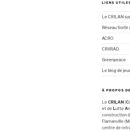
LIENS UTILE
Le CRILAN su
Réseau Sortir 
ACRO
CRIIRAD
Greenpeace
Le blog de jeu
À PROPOS DE
Le
CRILAN
(
C
et de
L
utte
A
n
construction d
Flamanville (
centre de retr