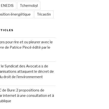
/ ENEDIS
Tchernobyl
nsition énergétique
Tricastin
RTICLES
s pour rire et ou pleurer avec le
ivre de Patrice Pincé édité par le
le Syndicat des Avocat.e.s de
anisations attaquent le décret de
 du droit de l’environnement
 de Bure: 2 propositions de
ar internet à une consultation et à
ublique