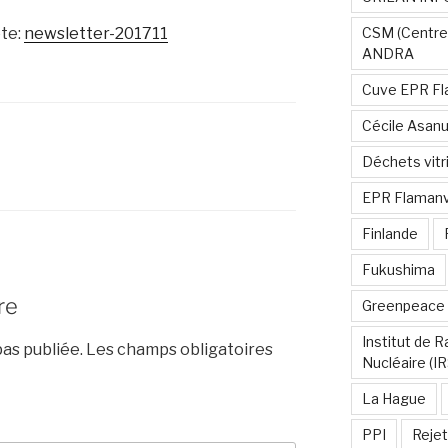
ète:
newsletter-201711
CSM (Centre
ANDRA
Cuve EPR Fl
Cécile Asan
Déchets vitri
EPR Flamanvi
Finlande
Fukushima
re
Greenpeace
Institut de 
as publiée.
Les champs obligatoires
Nucléaire (I
La Hague
PPI
Rejet