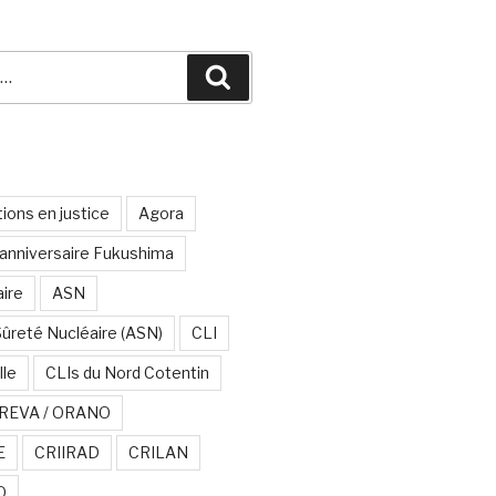
Recherche
ions en justice
Agora
anniversaire Fukushima
aire
ASN
Sûreté Nucléaire (ASN)
CLI
lle
CLIs du Nord Cotentin
REVA / ORANO
E
CRIIRAD
CRILAN
O