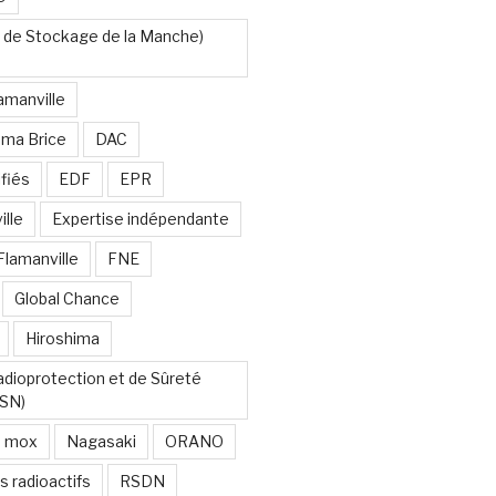
 de Stockage de la Manche)
amanville
uma Brice
DAC
fiés
EDF
EPR
lle
Expertise indépendante
Flamanville
FNE
Global Chance
Hiroshima
Radioprotection et de Sûreté
RSN)
mox
Nagasaki
ORANO
s radioactifs
RSDN