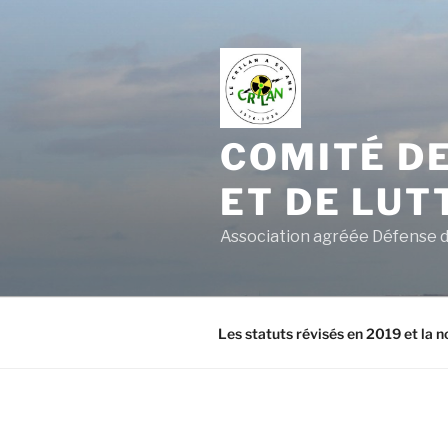
Aller
au
contenu
principal
COMITÉ DE
ET DE LUT
Association agréée Défense d
Les statuts révisés en 2019 et la n