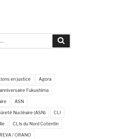
Recherche
ions en justice
Agora
anniversaire Fukushima
aire
ASN
Sûreté Nucléaire (ASN)
CLI
lle
CLIs du Nord Cotentin
REVA / ORANO