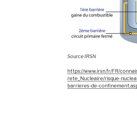
Source IRSN
https://www.irsn.fr/FR/connai
rete_Nucleaire/risque-nucle
barrieres-de-confinement.a