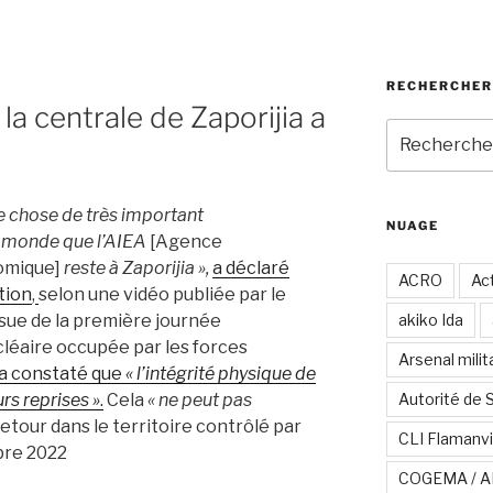
RECHERCHER
 la centrale de Zaporijia a
Recherche
pour
:
 chose de très important
NUAGE
u monde que l’AIEA
[Agence
tomique]
reste à Zaporijia »,
a déclaré
ACRO
Act
ation
,
selon une vidéo publiée par le
ssue de la première journée
akiko Ida
cléaire occupée par les forces
Arsenal milit
 a constaté que
« l’intégrité physique de
urs reprises »
.
Cela
« ne peut pas
Autorité de 
n retour dans le territoire contrôlé par
CLI Flamanvi
bre 2022
COGEMA / A