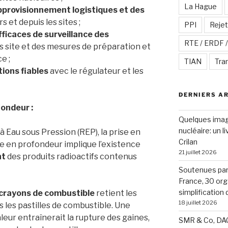
La Hague
’approvisionnement logistiques et des
rs et depuis les sites ;
PPI
Rejet
efficaces de surveillance des
RTE / ERDF 
rs site et des mesures de préparation et
e ;
TIAN
Tra
tions fiables
avec le régulateur et les
DERNIERS A
ondeur :
Quelques image
nucléaire: un l
à Eau sous Pression (REP), la prise en
Crilan
 en profondeur implique l’existence
21 juillet 2026
nt
des produits radioactifs contenus
Soutenues par 
France, 30 org
simplification
s crayons de combustible
retient les
18 juillet 2026
s les pastilles de combustible. Une
eur entraînerait la rupture des gaines,
SMR & Co, DAC