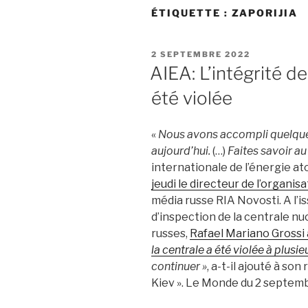
ÉTIQUETTE :
ZAPORIJIA
PUBLIÉ
2 SEPTEMBRE 2022
LE
AIEA: L’intégrité de
été violée
«
Nous avons accompli quelque
aujourd’hui.
(…)
Faites savoir a
internationale de l’énergie a
jeudi le directeur de l’organis
média russe RIA Novosti. A l’i
d’inspection de la centrale nu
russes,
Rafael Mariano Grossi
la centrale a été violée à plusie
continuer »
, a-t-il ajouté à so
Kiev ». Le Monde du 2 septem