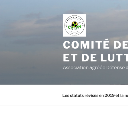
Aller
au
contenu
principal
COMITÉ DE
ET DE LUT
Association agréée Défense d
Les statuts révisés en 2019 et la n