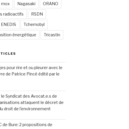
mox
Nagasaki
ORANO
s radioactifs
RSDN
/ ENEDIS
Tchernobyl
nsition énergétique
Tricastin
RTICLES
s pour rire et ou pleurer avec le
ivre de Patrice Pincé édité par le
le Syndicat des Avocat.e.s de
anisations attaquent le décret de
 du droit de l’environnement
 de Bure: 2 propositions de