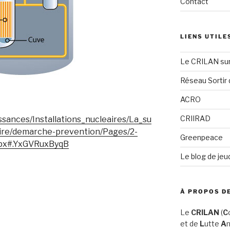
Contact
LIENS UTILE
Le CRILAN su
Réseau Sortir 
ACRO
CRIIRAD
ssances/Installations_nucleaires/La_su
aire/demarche-prevention/Pages/2-
Greenpeace
spx#.YxGVRuxByqB
Le blog de jeu
À PROPOS DE
Le
CRILAN
(
C
et de
L
utte
A
n