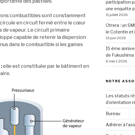
mportante des pastilles.
participation p
une enquête p
rayons combustibles sont constamment
11 juillet 2026
i circule en circuit fermé entre le cœur
Otrera : un SM
 de vapeur. Le circuit primaire
le Cotentin et 
oppe capable de retenir la dispersion
15 juin 2026
nus dans le combustible si les gaines
15 ème anniver
de Fukushima
6 mars 2026
 :
elle est constituée par le bâtiment en
aire.
NOTRE ASSO
Les statuts ré
d’orientation 
Bureau
Adhérer à l’as