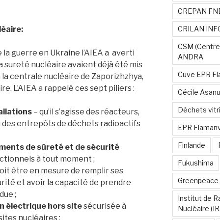
CREPAN FN
éaire:
CRILAN INF
CSM (Centre
e la guerre en Ukraine l’AIEA a averti
ANDRA
la sureté nucléaire avaient déjà été mis
Cuve EPR Fl
 la centrale nucléaire de Zaporizhzhya,
re. L’AIEA a rappelé ces sept piliers :
Cécile Asan
Déchets vitri
allations
– qu’il s’agisse des réacteurs,
 des entrepôts de déchets radioactifs
EPR Flamanvi
Finlande
ments de sûreté et de sécurité
ctionnels à tout moment ;
Fukushima
oit être en mesure de remplir ses
Greenpeace
rité et avoir la capacité de prendre
due ;
Institut de 
on électrique hors site
sécurisée à
Nucléaire (I
sites nucléaires ;