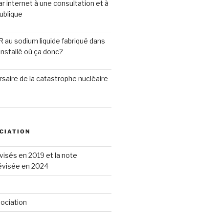
ar internet à une consultation et à
ublique
R au sodium liquide fabriqué dans
installé où ça donc?
saire de la catastrophe nucléaire
CIATION
visés en 2019 et la note
révisée en 2024
sociation