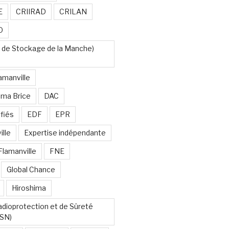
E
CRIIRAD
CRILAN
O
 de Stockage de la Manche)
amanville
uma Brice
DAC
fiés
EDF
EPR
lle
Expertise indépendante
Flamanville
FNE
Global Chance
Hiroshima
Radioprotection et de Sûreté
RSN)