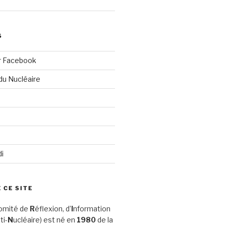
S
r Facebook
du Nucléaire
di
 CE SITE
omité de
R
éflexion, d’
I
nformation
ti-
N
ucléaire) est né en
1980
de la