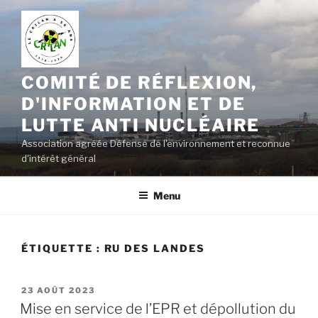
Aller
au
contenu
principal
COMITÉ DE RÉFLEXION,
D'INFORMATION ET DE
LUTTE ANTI NUCLÉAIRE
Association agréée Défense de l'environnement et reconnue
d'intérêt général
Menu
ÉTIQUETTE :
RU DES LANDES
PUBLIÉ
23 AOÛT 2023
LE
Mise en service de l’EPR et dépollution du