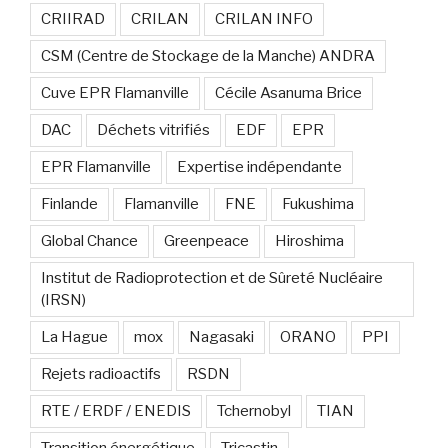
CRIIRAD
CRILAN
CRILAN INFO
CSM (Centre de Stockage de la Manche) ANDRA
Cuve EPR Flamanville
Cécile Asanuma Brice
DAC
Déchets vitrifiés
EDF
EPR
EPR Flamanville
Expertise indépendante
Finlande
Flamanville
FNE
Fukushima
Global Chance
Greenpeace
Hiroshima
Institut de Radioprotection et de Sûreté Nucléaire
(IRSN)
La Hague
mox
Nagasaki
ORANO
PPI
Rejets radioactifs
RSDN
RTE / ERDF / ENEDIS
Tchernobyl
TIAN
Transition énergétique
Tricastin