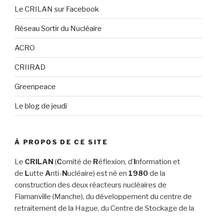
Le CRILAN sur Facebook
Réseau Sortir du Nucléaire
ACRO
CRIIRAD
Greenpeace
Le blog de jeudi
À PROPOS DE CE SITE
Le
CRILAN
(
C
omité de
R
éflexion, d’
I
nformation et
de
L
utte
A
nti-
N
ucléaire) est né en
1980
de la
construction des deux réacteurs nucléaires de
Flamanville (Manche), du développement du centre de
retraitement de la Hague, du Centre de Stockage de la