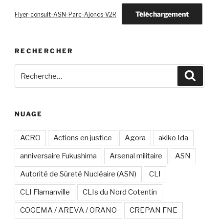
Téléchargement
Flyer-consult-ASN-Parc-Ajoncs-V2R
RECHERCHER
Recherche
Recher
pour
:
NUAGE
ACRO
Actions en justice
Agora
akiko Ida
anniversaire Fukushima
Arsenal militaire
ASN
Autorité de Sûreté Nucléaire (ASN)
CLI
CLI Flamanville
CLIs du Nord Cotentin
COGEMA / AREVA / ORANO
CREPAN FNE