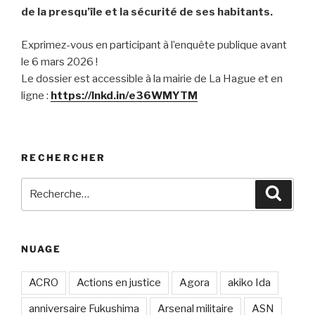
de la presqu’île et la sécurité de ses habitants.
Exprimez-vous en participant à l’enquête publique avant
le 6 mars 2026 !
Le dossier est accessible à la mairie de La Hague et en
ligne :
https://lnkd.in/e36WMYTM
RECHERCHER
Recherche
Recher
pour
:
NUAGE
ACRO
Actions en justice
Agora
akiko Ida
anniversaire Fukushima
Arsenal militaire
ASN