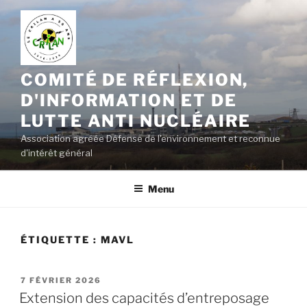
Aller
au
contenu
principal
COMITÉ DE RÉFLEXION,
D'INFORMATION ET DE
LUTTE ANTI NUCLÉAIRE
Association agréée Défense de l'environnement et reconnue
d'intérêt général
Menu
ÉTIQUETTE :
MAVL
PUBLIÉ
7 FÉVRIER 2026
LE
Extension des capacités d’entreposage