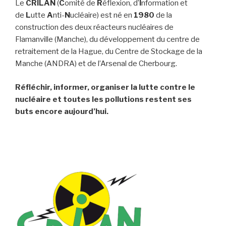
Le
CRILAN
(
C
omité de
R
éflexion, d’
I
nformation et
de
L
utte
A
nti-
N
ucléaire) est né en
1980
de la
construction des deux réacteurs nucléaires de
Flamanville (Manche), du développement du centre de
retraitement de la Hague, du Centre de Stockage de la
Manche (ANDRA) et de l’Arsenal de Cherbourg.
Réfléchir, informer, organiser la lutte contre le
nucléaire et toutes les pollutions restent ses
buts encore aujourd’hui.