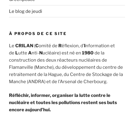
Le blog de jeudi
À PROPOS DE CE SITE
Le
CRILAN
(
C
omité de
R
éflexion, d’
I
nformation et
de
L
utte
A
nti-
N
ucléaire) est né en
1980
de la
construction des deux réacteurs nucléaires de
Flamanville (Manche), du développement du centre de
retraitement de la Hague, du Centre de Stockage de la
Manche (ANDRA) et de l’Arsenal de Cherbourg.
Réfléchir, informer, organiser la lutte contre le
nucléaire et toutes les pollutions restent ses buts
encore aujourd’hui.