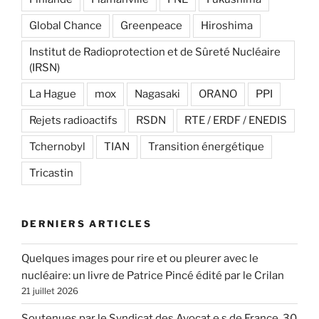
Global Chance
Greenpeace
Hiroshima
Institut de Radioprotection et de Sûreté Nucléaire
(IRSN)
La Hague
mox
Nagasaki
ORANO
PPI
Rejets radioactifs
RSDN
RTE / ERDF / ENEDIS
Tchernobyl
TIAN
Transition énergétique
Tricastin
DERNIERS ARTICLES
Quelques images pour rire et ou pleurer avec le
nucléaire: un livre de Patrice Pincé édité par le Crilan
21 juillet 2026
Soutenues par le Syndicat des Avocat.e.s de France, 30