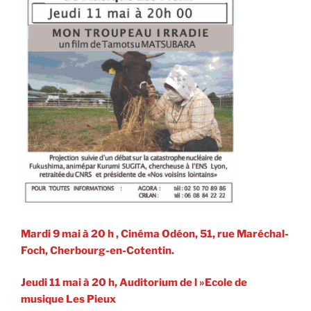
Mardi 9 mai à 20 h , Cinéma Odéon, 51, rue Maréchal-
Foch, Cherbourg-en-Cotentin.
Jeudi 11 mai à 20 h, Auditorium de l »Ecole de
musique Les Pieux