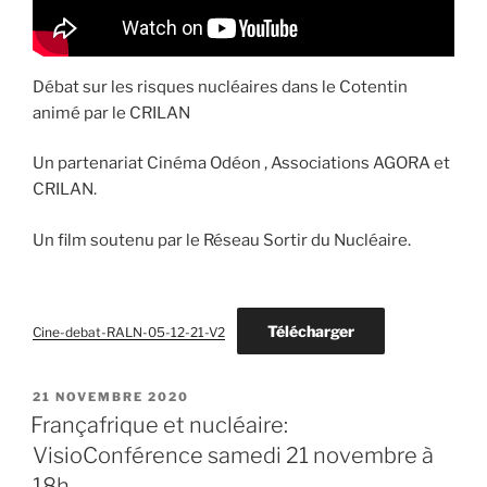
Débat sur les risques nucléaires dans le Cotentin
animé par le CRILAN
Un partenariat Cinéma Odéon , Associations AGORA et
CRILAN.
Un film soutenu par le Réseau Sortir du Nucléaire.
Télécharger
Cine-debat-RALN-05-12-21-V2
PUBLIÉ
21 NOVEMBRE 2020
LE
Françafrique et nucléaire:
VisioConférence samedi 21 novembre à
18h