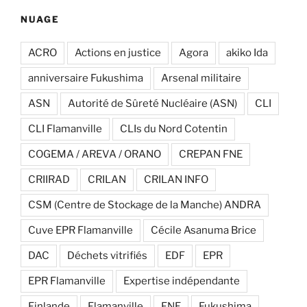
NUAGE
ACRO
Actions en justice
Agora
akiko Ida
anniversaire Fukushima
Arsenal militaire
ASN
Autorité de Sûreté Nucléaire (ASN)
CLI
CLI Flamanville
CLIs du Nord Cotentin
COGEMA / AREVA / ORANO
CREPAN FNE
CRIIRAD
CRILAN
CRILAN INFO
CSM (Centre de Stockage de la Manche) ANDRA
Cuve EPR Flamanville
Cécile Asanuma Brice
DAC
Déchets vitrifiés
EDF
EPR
EPR Flamanville
Expertise indépendante
Finlande
Flamanville
FNE
Fukushima