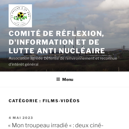
Aller
au
contenu
principal
COMITÉ DE RÉFLEXION,
D'INFORMATION ET DE
LUTTE ANTI NUCLÉAIRE
Association agréée Défense de l'environnement et reconnue
d'intérêt général
Menu
CATÉGORIE :
FILMS-VIDÉOS
PUBLIÉ
4 MAI 2023
LE
« Mon troupeau irradié « : deux ciné-