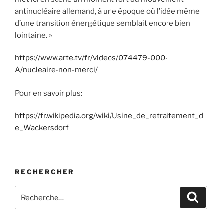
antinucléaire allemand, à une époque où l’idée même
d’une transition énergétique semblait encore bien
lointaine. »
https://www.arte.tv/fr/videos/074479-000-
A/nucleaire-non-merci/
Pour en savoir plus:
https://fr.wikipedia.org/wiki/Usine_de_retraitement_d
e_Wackersdorf
RECHERCHER
Recherche
Recher
pour
: