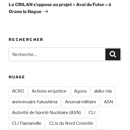
suivant
Le CRILAN s’oppose au projet « Aval du Futur » à
Orano la Hague
RECHERCHER
Recherche
Recher
pour
:
NUAGE
ACRO
Actions en justice
Agora
akiko Ida
anniversaire Fukushima
Arsenal militaire
ASN
Autorité de Sûreté Nucléaire (ASN)
CLI
CLI Flamanville
CLIs du Nord Cotentin