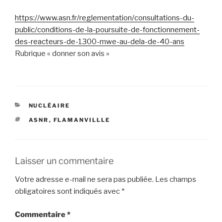
https://www.asn.fr/reglementation/consultations-du-
public/conditions-de-la-poursuite-de-fonctionnement-
des-reacteurs-de-1300-mwe-au-dela-de-40-ans
Rubrique « donner son avis »
CATÉGORIES
NUCLÉAIRE
ÉTIQUETTES
ASNR
,
FLAMANVILLLE
Laisser un commentaire
Votre adresse e-mail ne sera pas publiée.
Les champs
obligatoires sont indiqués avec
*
Commentaire
*