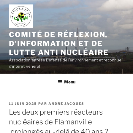
Aller
au
contenu
principal
COMITÉ DE RÉFLEXION,
D'INFORMATION ET DE
LUTTE ANTI NUCLÉAIRE
Association agréée Défense de l'environnement et reconnue
d'intérêt général
Menu
PUBLIÉ
11 JUIN 2025
PAR
ANDRÉ JACQUES
LE
Les deux premiers réacteurs
nucléaires de Flamanville
prolongés au-delà de 40 ans ?