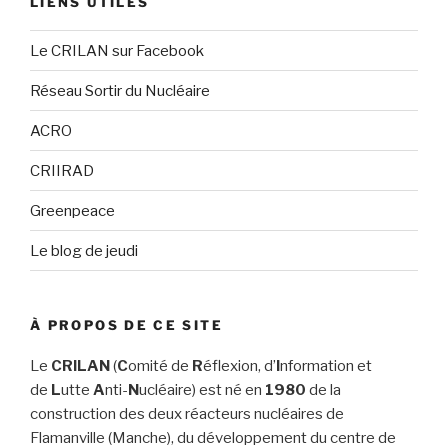
LIENS UTILES
Le CRILAN sur Facebook
Réseau Sortir du Nucléaire
ACRO
CRIIRAD
Greenpeace
Le blog de jeudi
À PROPOS DE CE SITE
Le
CRILAN
(
C
omité de
R
éflexion, d’
I
nformation et
de
L
utte
A
nti-
N
ucléaire) est né en
1980
de la
construction des deux réacteurs nucléaires de
Flamanville (Manche), du développement du centre de