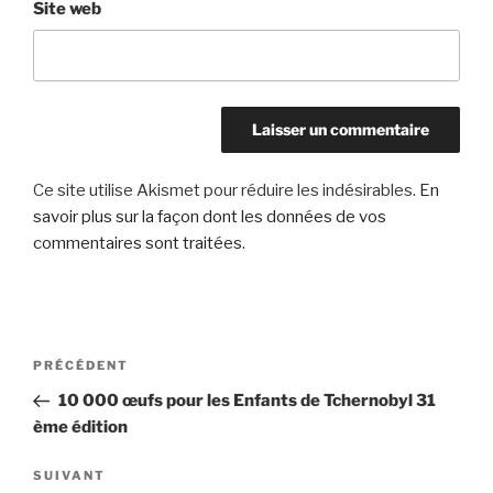
Site web
Ce site utilise Akismet pour réduire les indésirables.
En
savoir plus sur la façon dont les données de vos
commentaires sont traitées
.
Navigation
Article
PRÉCÉDENT
de
précédent
10 000 œufs pour les Enfants de Tchernobyl 31
l’article
ème édition
Article
SUIVANT