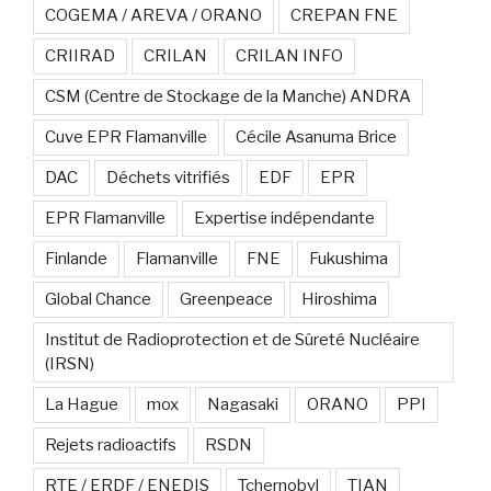
COGEMA / AREVA / ORANO
CREPAN FNE
CRIIRAD
CRILAN
CRILAN INFO
CSM (Centre de Stockage de la Manche) ANDRA
Cuve EPR Flamanville
Cécile Asanuma Brice
DAC
Déchets vitrifiés
EDF
EPR
EPR Flamanville
Expertise indépendante
Finlande
Flamanville
FNE
Fukushima
Global Chance
Greenpeace
Hiroshima
Institut de Radioprotection et de Sûreté Nucléaire
(IRSN)
La Hague
mox
Nagasaki
ORANO
PPI
Rejets radioactifs
RSDN
RTE / ERDF / ENEDIS
Tchernobyl
TIAN